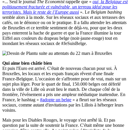
»... Seul le journal
The Economist
rappelle que «
oui, la Belgique est
politiquement fracturée et vulnérable, un terreau idéal pour les
terroristes. Mais le reste de l’Europe aussi
». Le
Belgium bashing
semble alors à la mode. Sur les réseaux sociaux et aux terrasses des
cafés, on le dénonce ou on le pratique. Il a fallu attendre les attentats
de Bruxelles et ce terrible sentiment de déjà-vu, pour que les deux
pays enterrent la hache de guerre et que la France illumine la tour
Eiffel aux couleurs du drapeau belge (noir-jaune-rouge) tout en
inondant les réseaux sociaux de #JeSuisBelge.
Qui aime bien châtie bien
Et puis l'Euro est arrivé. C'était de nouveau chacun pour soi. À
Bruxelles, les locaux et les expats français rêvent d'une finale
France-Belgique. L'occasion de s'affronter pour de vrai, mais sur un
sujet plus léger. Pour le quart de final, 150.000 belges ont déferlé
dans la ville de Lille où avait lieu le match. De chaque côté de la
frontière, l'événement a pris une ampleur médiatique inattendue. En
France, le hashtag «
#adopte un belge
» a fleuri sur les réseaux
sociaux, comme autant d'invitations par les Lillois à héberger leurs
voisins.
Mais pour les Diables Rouges, le voyage s'est arrêté là. Et pas
question par la suite de soutenir la France. C'était même une bonne