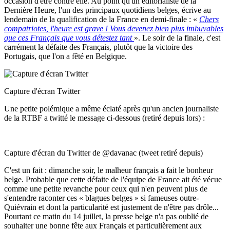
occasion d'être contre elle. Au point qu'un éditorialiste de la
Dernière Heure, l'un des principaux quotidiens belges, écrive au
lendemain de la qualification de la France en demi-finale : «
Chers
compatriotes, l'heure est grave ! Vous devenez bien plus imbuvables
que ces Français que vous détestez tant
». Le soir de la finale, c'est
carrément la défaite des Français, plutôt que la victoire des
Portugais, que l'on a fêté en Belgique.
Capture d'écran Twitter
Une petite polémique a même éclaté après qu'un ancien journaliste
de la RTBF a twitté le message ci-dessous (retiré depuis lors) :
Capture d'écran du Twitter de @davanac (tweet retiré depuis)
C'est un fait : dimanche soir, le malheur français a fait le bonheur
belge. Probable que cette défaite de l'équipe de France ait été vécue
comme une petite revanche pour ceux qui n'en peuvent plus de
s'entendre raconter ces « blagues belges » si fameuses outre-
Quiévrain et dont la particularité est justement de n'être pas drôle...
Pourtant ce matin du 14 juillet, la presse belge n'a pas oublié de
souhaiter une bonne fête aux Français et particulièrement aux