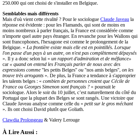
250.000 qui ont choisi de s'installer en Belgique.
Semblables mais différents
Mais d'où vient cette rivalité ? Pour le sociologue
Claude Javeau
la
réponse est évidente : pour les Flamands, qui sont de moins en
moins nombreux à parler français, la France est considérée comme
n'importe quel autre pays étranger. En revanche pour les Wallons qui
sont francophones, l'hexagone est comme le prolongement de la
Belgique. «
La frontière existe mais elle est en pointillés. Lorsque
l'on passe d'un pays à un autre, on n'est pas complètement dépaysés
». Il y a donc selon lui «
un rapport d'admiration et de méfiance»
car
« quand on entend les Français parler de nous avec des
expressions comme
''les petits Belges''
ou
''nos amis belges'',
on les
trouve très arrogants
». De plus, la France a tendance à s'approprier
les talents belges : «
combien de personnes croient que Cécile de
France ou Georges Simenon sont français ?
» poursuit le
sociologue. Alors le soir du 10 juillet, c’est naturellement du côté du
Portugal que la plupart des Belges se sont rangés. Une victoire que
Claude Javeau analyse comme celle du «
petit sur le gros méchant
». Ils ont choisi David plutôt que Goliath.
Clawdia Prolongeau
& Valery Lerouge
À Lire Aussi :