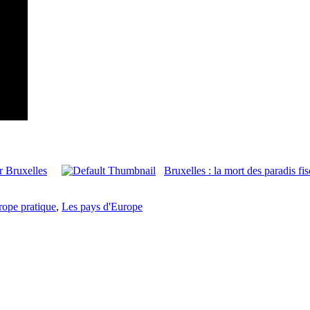
r Bruxelles
Bruxelles : la mort des paradis fis
rope pratique
,
Les pays d'Europe