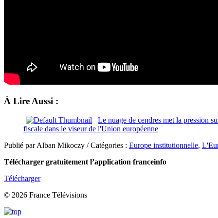
À Lire Aussi :
Le nuage de cendres met la pression su
fiscale dans le viseur de l'Union européenne
Publié par Alban Mikoczy / Catégories :
Europe institutionnelle
,
L'Eu
Télécharger gratuitement l’application franceinfo
Télécharger
© 2026 France Télévisions