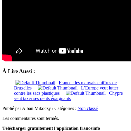
À Lire Aussi :
France : les mauvais chiffres de
Bruxelles
L’Europe veut lutter
contre les sacs plastiques
Chypre
veut taxer ses petits épargnants
Publié par Alban Mikoczy / Catégories :
Non classé
Les commentaires sont fermés.
Télécharger gratuitement l’application franceinfo