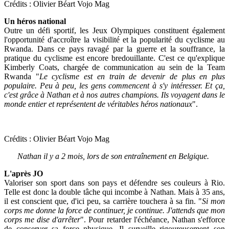
Crédits : Olivier Béart Vojo Mag
Un héros national
Outre un défi sportif, les Jeux Olympiques constituent également
l'opportunité d'accroître la visibilité et la popularité du cyclisme au
Rwanda. Dans ce pays ravagé par la guerre et la souffrance, la
pratique du cyclisme est encore bredouillante. C'est ce qu'explique
Kimberly Coats, chargée de communication au sein de la Team
Rwanda "
Le cyclisme est en train de devenir de plus en plus
populaire. Peu à peu, les gens commencent à s'y intéresser. Et ça,
c'est grâce à Nathan et à nos autres champions. Ils voyagent dans le
monde entier et représentent de véritables héros nationaux
".
Crédits : Olivier Béart Vojo Mag
Nathan il y a 2 mois, lors de son entraînement en Belgique.
L'après JO
Valoriser son sport dans son pays et défendre ses couleurs à Rio.
Telle est donc la double tâche qui incombe à Nathan. Mais à 35 ans,
il est conscient que, d'ici peu, sa carrière touchera à sa fin. "
Si mon
corps me donne la force de continuer, je continue. J'attends que mon
corps me dise d'arrêter
". Pour retarder l'échéance, Nathan s'efforce
de conserver sa force physique. Il surveille rigoureusement son