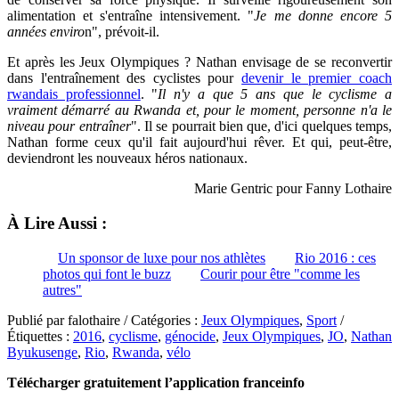
alimentation et s'entraîne intensivement. "
Je me donne encore 5
années enviro
n", prévoit-il.
Et après les Jeux Olympiques ? Nathan envisage de se reconvertir
dans l'entraînement des cyclistes pour
devenir le premier coach
rwandais professionnel
. "
Il n'y a que 5 ans que le cyclisme a
vraiment démarré au Rwanda et, pour le moment, personne n'a le
niveau pour entraîner
". Il se pourrait bien que, d'ici quelques temps,
Nathan forme ceux qu'il fait aujourd'hui rêver. Et qui, peut-être,
deviendront les nouveaux héros nationaux.
Marie Gentric pour Fanny Lothaire
À Lire Aussi :
Un sponsor de luxe pour nos athlètes
Rio 2016 : ces
photos qui font le buzz
Courir pour être "comme les
autres"
Publié par falothaire / Catégories :
Jeux Olympiques
,
Sport
/
Étiquettes :
2016
,
cyclisme
,
génocide
,
Jeux Olympiques
,
JO
,
Nathan
Byukusenge
,
Rio
,
Rwanda
,
vélo
Télécharger gratuitement l’application franceinfo