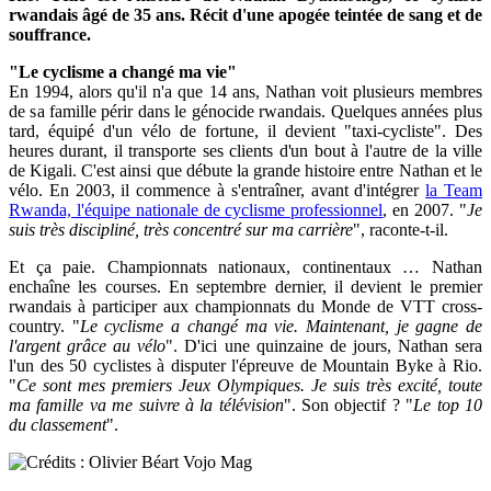
rwandais âgé de 35 ans. Récit d'une apogée teintée de sang et de
souffrance.
"Le cyclisme a changé ma vie"
En 1994, alors qu'il n'a que 14 ans, Nathan voit plusieurs membres
de sa famille périr dans le génocide rwandais. Quelques années plus
tard, équipé d'un vélo de fortune, il devient "taxi-cycliste". Des
heures durant, il transporte ses clients d'un bout à l'autre de la ville
de Kigali. C'est ainsi que débute la grande histoire entre Nathan et le
vélo. En 2003, il commence à s'entraîner, avant d'intégrer
la Team
Rwanda, l'équipe nationale de cyclisme professionnel
, en 2007. "
Je
suis très discipliné, très concentré sur ma carrière
", raconte-t-il.
Et ça paie. Championnats nationaux, continentaux … Nathan
enchaîne les courses. En septembre dernier, il devient le premier
rwandais à participer aux championnats du Monde de VTT cross-
country. "
Le cyclisme a changé ma vie. Maintenant, je gagne de
l'argent grâce au vélo
". D'ici une quinzaine de jours, Nathan sera
l'un des 50 cyclistes à disputer l'épreuve de Mountain Byke à Rio.
"
Ce sont mes premiers Jeux Olympiques. Je suis très excité, toute
ma famille va me suivre à la télévision
". Son objectif ? "
Le top 10
du classement
".