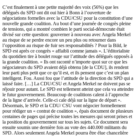
C’est finalement à une petite majorité des voix (56%) que les
délégués du SPD ont dit oui hier à Bonn à l’ouverture de
négociations formelles avec la CDU/CSU pour la constitution d’une
nouvelle grande coalition. Au bout d’une journée de congrès pleine
de tensions, qui a montré combien le parti social-démocrate était
divisé sur cette question: gouverner à nouveau avec Angela Merkel
au risque de se perdre encore un peu plus ou retourner dans
l’opposition au risque de fuir ses responsabilités ? Pour la Bild, le
SPD est après ce congrès « affaibli comme jamais ». L’éditorialiste
du quotidien tire à boulet rouge sur l’attitude des délégués opposés à
la grande coalition. « Ils ont raconté n’importe quoi sur ce que les
négociateurs du SPD avaient déjà obtenu [de la CDU], ils rendent
leur parti plus petit que ce qu’il est, et ils pensent que c’est un plan
intelligent. Fou. Aussi fou que l’attitude de la direction du SPD qui a
laissé faire. […] La CDU/CSU et Angela Merkel ne doivent pas se
réjouir pour autant. Le SPD est tellement atteint que cela va atteindre
le futur gouvernement. Beaucoup de coalitions calent à l’approche
de la ligne d’arrivée. Celle-ci cale déjà sur la ligne de départ ».
Désormais, le SPD et la CDU/ CSU vont négocier formellement
pour rédiger un « contrat de coalition », épais document de plusieurs
centaines de pages qui précise toutes les mesures qui seront prises et
la position du gouvernement sur tous les sujets. Ce document sera
ensuite soumis une dernière fois au vote des 440.000 militants du
SPD. Alors seulement Angela Merkel pourra être élue chancelière