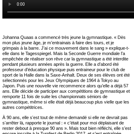
Johanna Quaas a commencé très jeune la gymnastique. « Dès
mon plus jeune âge, je m’entrainais à faire des tours, et je
grimpais à la barre. J’ai ce mouvement dans le sang » explique-t-
elle dans le Tagesspiegel. Mais la Seconde Guerre mondiale l’a
empêchée de réaliser son rêve car la gymnastique a été interdite
pendant plusieurs années après la guerre. Elle a d’abord été
professeur d’éducation physique puis entraineur pour le club de
sport de la Halle dans la Saxe-Anhalt. Deux de ses élèves ont été
sélectionnés pour les Jeux Olympiques de 1964 à Tokyo au
Japon. Puis une nouvelle vie recommence alors qu’elle a déjà 57
ans. Elle décide de participer aux compétitions de gymnastique et
remporte 11 fois de suite les championnats séniors de
gymnastique, même si elle était déjà beaucoup plus vielle que les
autres compétitrices.
À 90 ans, elle s'est tout de même demandé si elle ne devrait pas
s'arrêter là, rapporte le journal : « c’était pour moi déplaisant de
rester debout à presque 90 ans ». Mais tout bien réfléchi, elle s’est
encore inscrite à la Turnfest de Berlin 2017, et s’est entraînée