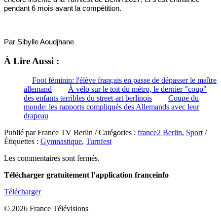
pendant 6 mois avant la compétition.
Par Sibylle Aoudjhane
À Lire Aussi :
Foot féminin: l'élève français en passe de dépasser le maître
allemand
À vélo sur le toit du métro, le dernier "coup"
des enfants terribles du street-art berlinois
Coupe du
monde: les rapports compliqués des Allemands avec leur
drapeau
Publié par France TV Berlin / Catégories :
france2 Berlin
,
Sport
/
Étiquettes :
Gymnastique
,
Turnfest
Les commentaires sont fermés.
Télécharger gratuitement l’application franceinfo
Télécharger
© 2026 France Télévisions