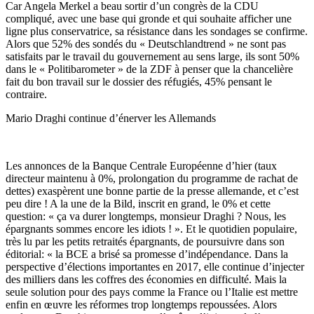
Car Angela Merkel a beau sortir d’un congrès de la CDU
compliqué, avec une base qui gronde et qui souhaite afficher une
ligne plus conservatrice, sa résistance dans les sondages se confirme.
Alors que 52% des sondés du « Deutschlandtrend » ne sont pas
satisfaits par le travail du gouvernement au sens large, ils sont 50%
dans le « Politibarometer » de la ZDF à penser que la chancelière
fait du bon travail sur le dossier des réfugiés, 45% pensant le
contraire.
Mario Draghi continue d’énerver les Allemands
Les annonces de la Banque Centrale Européenne d’hier (taux
directeur maintenu à 0%, prolongation du programme de rachat de
dettes) exaspèrent une bonne partie de la presse allemande, et c’est
peu dire ! A la une de la Bild, inscrit en grand, le 0% et cette
question: « ça va durer longtemps, monsieur Draghi ? Nous, les
épargnants sommes encore les idiots ! ». Et le quotidien populaire,
très lu par les petits retraités épargnants, de poursuivre dans son
éditorial: « la BCE a brisé sa promesse d’indépendance. Dans la
perspective d’élections importantes en 2017, elle continue d’injecter
des milliers dans les coffres des économies en difficulté. Mais la
seule solution pour des pays comme la France ou l’Italie est mettre
enfin en œuvre les réformes trop longtemps repoussées. Alors