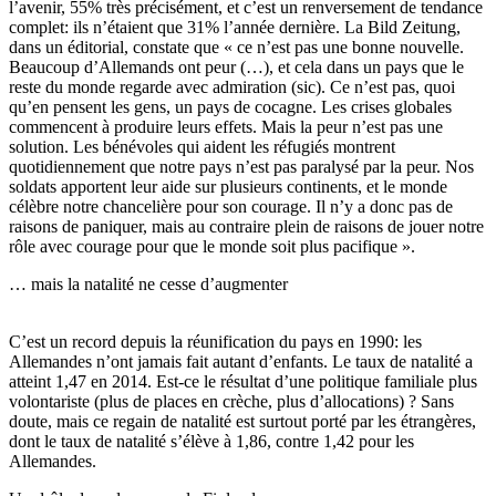
l’avenir, 55% très précisément, et c’est un renversement de tendance
complet: ils n’étaient que 31% l’année dernière. La Bild Zeitung,
dans un éditorial, constate que « ce n’est pas une bonne nouvelle.
Beaucoup d’Allemands ont peur (…), et cela dans un pays que le
reste du monde regarde avec admiration (sic). Ce n’est pas, quoi
qu’en pensent les gens, un pays de cocagne. Les crises globales
commencent à produire leurs effets. Mais la peur n’est pas une
solution. Les bénévoles qui aident les réfugiés montrent
quotidiennement que notre pays n’est pas paralysé par la peur. Nos
soldats apportent leur aide sur plusieurs continents, et le monde
célèbre notre chancelière pour son courage. Il n’y a donc pas de
raisons de paniquer, mais au contraire plein de raisons de jouer notre
rôle avec courage pour que le monde soit plus pacifique ».
… mais la natalité ne cesse d’augmenter
C’est un record depuis la réunification du pays en 1990: les
Allemandes n’ont jamais fait autant d’enfants. Le taux de natalité a
atteint 1,47 en 2014. Est-ce le résultat d’une politique familiale plus
volontariste (plus de places en crèche, plus d’allocations) ? Sans
doute, mais ce regain de natalité est surtout porté par les étrangères,
dont le taux de natalité s’élève à 1,86, contre 1,42 pour les
Allemandes.