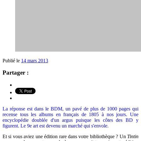
Publié le
14 mars 2013
Partager :
La réponse est dans le BDM, un pavé de plus de 1000 pages qui
recense tous les albums en français de 1805 à nos jours. Une
encyclopédie doublée d'un argus puisque les côtes des BD y
figurent. Le 9e art est devenu un marché qui s'envole.
Et si vous aviez une édition rare dans votre bibliothèque ? Un
Tintin