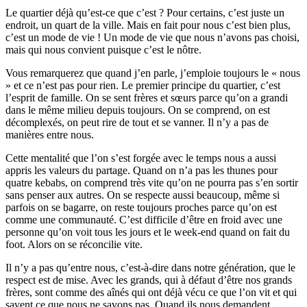
Le quartier déjà qu’est-ce que c’est ? Pour certains
,
c’est juste un
endroit, un quart de la ville
.
Mais
en fait
pour nous c’est bien plus,
c’est un mode de vie ! Un mode de vie que nous
n’
avons pas choisi,
mais qui nous convien
t
puisque c’est le n
ô
tre.
Vous remarquerez que quand j’en parle, j’emploie toujours le « nous
» et
ce n’est
pas pour rien. Le premier principe du quartier
,
c’est
l’esprit de famille
.
On se sent frères et sœurs parce qu’on a grandi
dans le même milieu depuis toujours
.
O
n se comprend, on est
décomplexés, on peut rire de tout et se vanner. Il n’y a pas de
manières entre nous.
Cette mentalité que l’on s’est forgée avec le temps nous a aussi
appr
i
s les valeurs du partage
.
Quand on
n’
a pas les thunes pour
quatre
kebabs, on
comprend très vite qu’on
ne
pourra pas s’en sortir
sans penser aux autres. On se respecte aussi beaucoup
,
même si
parfois on se bagarre, on reste toujours proches parce qu’on est
comme une communauté
. C
’est difficile d’être en froid avec une
personne qu’on voit tou
s
les jours et le week-end quand on fait du
foot. Alors on se réconcilie vite.
Il n’y a pas qu’entre nous, c’est-à-dire dans notre génération, que le
respect est de mise. Avec les grands, qui à défaut d’être nos grands
frères, sont comme des aînés qui ont
déjà
vécu ce que l’on vit et qui
savent ce que nous ne savons pas. Quand ils nous demandent