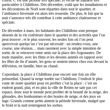
courts. C’est une période très spéciale, et vécue de manière très
particulière à Châtillons. Dès décembre, voilà que les installations et
les décorations de Noël sont réparties dans tout le quartier, et
l’ambiance hivernale est alors très ressentie. De plus, le fait que la
nuit s’annonce très tôt contribue à cette ambiance chaleureuse et
spéciale.
De décembre à mars, les habitants des Châtillons sont presque
absents de la vie extérieure dans le quartier et des activités que l’on
peut trouver ; et le plus souvent, les seules fois où l’on peut
apercevoir quelqu’un c’est par nécessité : un rendez-vous, une
course, une réunion… mais rarement avec la simple intention de
sortir, de se retrouver entre amis sur la place des Argonautes. De
toute manière, avec les films et les dessins animés en rapport avec
les fêtes de fin d’année, les gens se sentent mieux chez eux devant la
télévision, en famille, bien au chaud.
Cependant, la place à Châtillons joue encore une fois un rôle
primordial. Quand la neige tombe sur Châtillons, l’endroit le plus
vaste de notre quartier pour en profiter c’est la place : c’est un
endroit grand, plat, et en plus la ville de Reims ne sale pas cet
espace, donc tout le monde peut profiter de la beauté de la neige, des
glissades, des bonhommes et des boules de neige, et des jeux en
luge. Grands comme petits aiment la période hivernale, malgré que
le froid et la nuit restreignent les sorties.