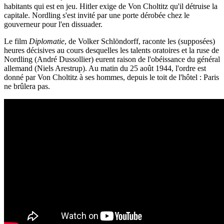
habitants qui est en jeu. Hitler exige de Von Choltitz qu'il détruise la
capitale. Nordling s'est invité par une porte dérobée chez le
gouverneur pour l'en dissuader.
Le film
Diplomatie
, de Volker Schlöndorff, raconte les (supposées)
heures décisives au cours desquelles les talents oratoires et la ruse de
Nordling (André Dussollier) eurent raison de l'obéissance du général
allemand (Niels Arestrup). Au matin du 25 août 1944, l'ordre est
donné par Von Choltitz à ses hommes, depuis le toit de l'hôtel : Paris
ne brûlera pas.