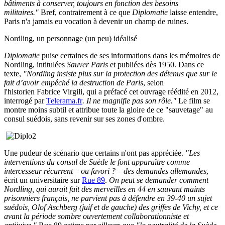
bâtiments à conserver, toujours en fonction des besoins
militaires."
Bref, contrairement à ce que
Diplomatie
laisse entendre,
Paris n'a jamais eu vocation à devenir un champ de ruines.
Nordling, un personnage (un peu) idéalisé
Diplomatie
puise certaines de ses informations dans les mémoires de
Nordling, intitulées
Sauver Paris
et publiées dès 1950. Dans ce
texte,
"Nordling insiste plus sur la protection des détenus que sur le
fait d’avoir empêché la destruction de Paris
, selon
l'historien Fabrice Virgili, qui a préfacé cet ouvrage réédité en 2012,
interrogé par
Telerama.fr
. Il ne magnifie pas son rôle."
Le film se
montre moins subtil et attribue toute la gloire de ce "sauvetage" au
consul suédois, sans revenir sur ses zones d'ombre.
Une pudeur de scénario que certains n'ont pas appréciée.
"Les
interventions du consul de Suède le font apparaître comme
intercesseur récurrent – ou favori ? – des demandes allemandes
,
écrit un universitaire sur
Rue 89
.
On peut se demander comment
Nordling, qui aurait fait des merveilles en 44 en sauvant maints
prisonniers français, ne parvient pas à défendre en 39-40 un sujet
suédois, Olof Aschberg (juif et de gauche) des griffes de Vichy, et ce
avant la période sombre ouvertement collaborationniste et