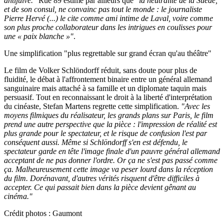
antijuive."
Rue 89 estime par ailleurs que
"la neutralité de la Suède,
et de son consul, ne convainc pas tout le monde : le journaliste
Pierre Hervé (...) le cite comme ami intime de Laval, voire comme
son plus proche collaborateur dans les intrigues en coulisses pour
une « paix blanche »"
.
Une simplification "plus regrettable sur grand écran qu'au théâtre"
Le film de Volker Schlöndorff réduit, sans doute pour plus de
fluidité, le débat à l'affrontement binaire entre un général allemand
sanguinaire mais attaché à sa famille et un diplomate taquin mais
persuasif. Tout en reconnaissant le droit à la liberté d'interprétation
du cinéaste, Stefan Martens regrette cette simplification.
"Avec les
moyens filmiques du réalisateur, les grands plans sur Paris, le film
prend une autre perspective que la pièce : l'impression de réalité est
plus grande pour le spectateur, et le risque de confusion l'est par
conséquent aussi. Même si Schlöndorff s'en est défendu, le
spectateur garde en tête l'image finale d'un pauvre général allemand
acceptant de ne pas donner l'ordre. Or ça ne s'est pas passé comme
ça. Malheureusement cette image va peser lourd dans la réception
du film. Dorénavant, d'autres vérités risquent d'être difficiles à
accepter. Ce qui passait bien dans la pièce devient gênant au
cinéma."
Crédit photos : Gaumont