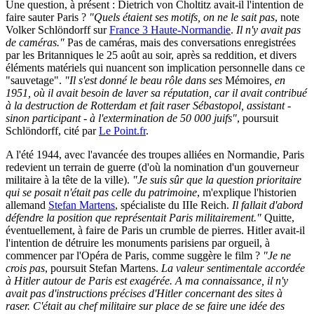
Une question, à présent : Dietrich von Choltitz avait-il l'intention de
faire sauter Paris ?
"Quels étaient ses motifs, on ne le sait pas
, note
Volker Schlöndorff sur
France 3 Haute-Normandie
.
Il n'y avait pas
de caméras."
Pas de caméras, mais des conversations enregistrées
par les Britanniques le 25 août au soir, après sa reddition, et divers
éléments matériels qui nuancent son implication personnelle dans ce
"sauvetage".
"Il s'est donné le beau rôle dans ses
Mémoires
, en
1951, où il avait besoin de laver sa réputation, car il avait contribué
à la destruction de Rotterdam et fait raser Sébastopol, assistant -
sinon participant - à l'extermination de 50 000 juifs"
, poursuit
Schlöndorff, cité par
Le Point.fr
.
A l'été 1944, avec l'avancée des troupes alliées en Normandie, Paris
redevient un terrain de guerre (d'où la nomination d'un gouverneur
militaire à la tête de la ville).
"Je suis sûr que la question prioritaire
qui se posait n'était pas celle du patrimoine
, m'explique l'historien
allemand
Stefan Martens
, spécialiste du IIIe Reich.
Il fallait d'abord
défendre la position que représentait Paris militairement."
Quitte,
éventuellement, à faire de Paris un crumble de pierres. Hitler avait-il
l'intention de détruire les monuments parisiens par orgueil, à
commencer par l'Opéra de Paris, comme suggère le film ?
"Je ne
crois pas
, poursuit Stefan Martens.
La valeur sentimentale accordée
à Hitler autour de Paris est exagérée. A ma connaissance, il n'y
avait pas d'instructions précises d'Hitler concernant des sites à
raser. C'était au chef militaire sur place de se faire une idée des