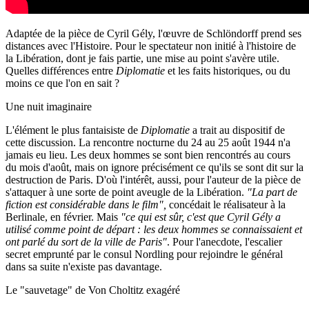
Adaptée de la pièce de Cyril Gély, l'œuvre de Schlöndorff prend ses
distances avec l'Histoire. Pour le spectateur non initié à l'histoire de
la Libération, dont je fais partie, une mise au point s'avère utile.
Quelles différences entre
Diplomatie
et les faits historiques, ou du
moins ce que l'on en sait ?
Une nuit imaginaire
L'élément le plus fantaisiste de
Diplomatie
a trait au dispositif de
cette discussion. La rencontre nocturne du 24 au 25 août 1944 n'a
jamais eu lieu. Les deux hommes se sont bien rencontrés au cours
du mois d'août, mais on ignore précisément ce qu'ils se sont dit sur la
destruction de Paris. D'où l'intérêt, aussi, pour l'auteur de la pièce de
s'attaquer à une sorte de point aveugle de la Libération.
"La part de
fiction est considérable dans le film",
concédait le réalisateur à la
Berlinale, en février. Mais
"ce qui est sûr, c'est que Cyril Gély a
utilisé comme point de départ : les deux hommes se connaissaient et
ont parlé du sort de la ville de Paris"
. Pour l'anecdote, l'escalier
secret emprunté par le consul Nordling pour rejoindre le général
dans sa suite n'existe pas davantage.
Le "sauvetage" de Von Choltitz exagéré