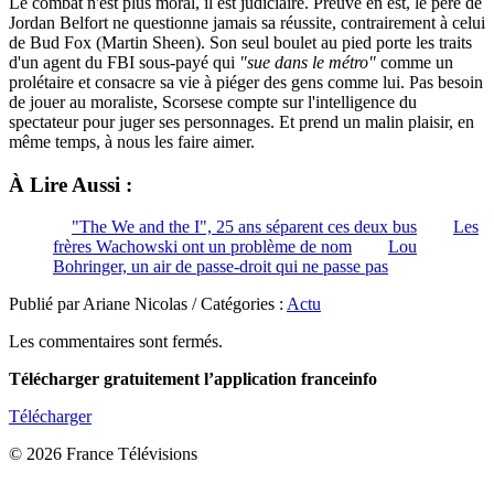
Le combat n'est plus moral, il est judiciaire. Preuve en est, le père de
Jordan Belfort ne questionne jamais sa réussite, contrairement à celui
de Bud Fox (Martin Sheen). Son seul boulet au pied porte les traits
d'un agent du FBI sous-payé qui
"sue dans le métro"
comme un
prolétaire et consacre sa vie à piéger des gens comme lui. Pas besoin
de jouer au moraliste, Scorsese compte sur l'intelligence du
spectateur pour juger ses personnages. Et prend un malin plaisir, en
même temps, à nous les faire aimer.
À Lire Aussi :
"The We and the I", 25 ans séparent ces deux bus
Les
frères Wachowski ont un problème de nom
Lou
Bohringer, un air de passe-droit qui ne passe pas
Publié par Ariane Nicolas / Catégories :
Actu
Les commentaires sont fermés.
Télécharger gratuitement l’application franceinfo
Télécharger
© 2026 France Télévisions