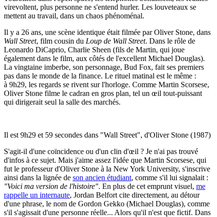
virevoltent, plus personne ne s'entend hurler. Les louveteaux se
mettent au travail, dans un chaos phénoménal.
Il y a 26 ans, une scène identique était filmée par Oliver Stone, dans
Wall Street
, film cousin du
Loup de Wall Street
. Dans le rôle de
Leonardo DiCaprio, Charlie Sheen (fils de Martin, qui joue
également dans le film, aux côtés de l'excellent Michael Douglas).
La vingtaine imberbe, son personnage, Bud Fox, fait ses premiers
pas dans le monde de la finance. Le rituel matinal est le même :
à 9h29, les regards se rivent sur l'horloge. Comme Martin Scorsese,
Oliver Stone filme le cadran en gros plan, tel un œil tout-puissant
qui dirigerait seul la salle des marchés.
Il est 9h29 et 59 secondes dans "Wall Street", d'Oliver Stone (1987)
S'agit-il d'une coïncidence ou d'un clin d'œil ? Je n'ai pas trouvé
d'infos à ce sujet. Mais j'aime assez l'idée que Martin Scorsese, qui
fut le professeur d'Oliver Stone à la New York University, s'inscrive
ainsi dans la lignée de
son ancien étudiant
, comme s'il lui signalait :
"Voici ma version de l'histoire"
. En plus de cet emprunt visuel,
me
rappelle un internaute
, Jordan Belfort cite directement, au détour
d'une phrase, le nom de Gordon Gekko (Michael Douglas), comme
s'il s'agissait d'une personne réelle... Alors qu'il n'est que fictif. Dans