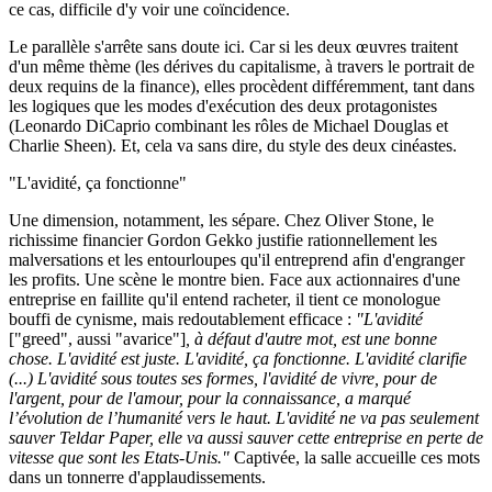
ce cas, difficile d'y voir une coïncidence.
Le parallèle s'arrête sans doute ici. Car si les deux œuvres traitent
d'un même thème (les dérives du capitalisme, à travers le portrait de
deux requins de la finance), elles procèdent différemment, tant dans
les logiques que les modes d'exécution des deux protagonistes
(Leonardo DiCaprio combinant les rôles de Michael Douglas et
Charlie Sheen). Et, cela va sans dire, du style des deux cinéastes.
"L'avidité, ça fonctionne"
Une dimension, notamment, les sépare. Chez Oliver Stone, le
richissime financier Gordon Gekko justifie rationnellement les
malversations et les entourloupes qu'il entreprend afin d'engranger
les profits. Une scène le montre bien. Face aux actionnaires d'une
entreprise en faillite qu'il entend racheter, il tient ce monologue
bouffi de cynisme, mais redoutablement efficace :
"L'avidité
["greed", aussi "avarice"]
, à défaut d'autre mot, est une bonne
chose. L'avidité est juste. L'avidité, ça fonctionne. L'avidité clarifie
(...) L'avidité sous toutes ses formes, l'avidité de vivre, pour de
l'argent, pour de l'amour, pour la connaissance, a marqué
l’évolution de l’humanité vers le haut. L'avidité ne va pas seulement
sauver Teldar Paper, elle va aussi sauver cette entreprise en perte de
vitesse que sont les Etats-Unis."
Captivée, la salle accueille ces mots
dans un tonnerre d'applaudissements.