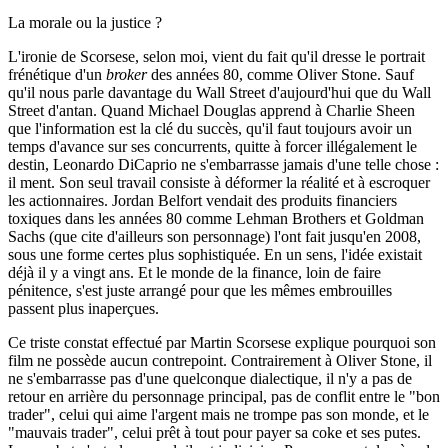
La morale ou la justice ?
L'ironie de Scorsese, selon moi, vient du fait qu'il dresse le portrait
frénétique d'un
broker
des années 80, comme Oliver Stone. Sauf
qu'il nous parle davantage du Wall Street d'aujourd'hui que du Wall
Street d'antan. Quand Michael Douglas apprend à Charlie Sheen
que l'information est la clé du succès, qu'il faut toujours avoir un
temps d'avance sur ses concurrents, quitte à forcer illégalement le
destin, Leonardo DiCaprio ne s'embarrasse jamais d'une telle chose :
il ment. Son seul travail consiste à déformer la réalité et à escroquer
les actionnaires. Jordan Belfort vendait des produits financiers
toxiques dans les années 80 comme Lehman Brothers et Goldman
Sachs (que cite d'ailleurs son personnage) l'ont fait jusqu'en 2008,
sous une forme certes plus sophistiquée. En un sens, l'idée existait
déjà il y a vingt ans. Et le monde de la finance, loin de faire
pénitence, s'est juste arrangé pour que les mêmes embrouilles
passent plus inaperçues.
Ce triste constat effectué par Martin Scorsese explique pourquoi son
film ne possède aucun contrepoint. Contrairement à Oliver Stone, il
ne s'embarrasse pas d'une quelconque dialectique, il n'y a pas de
retour en arrière du personnage principal, pas de conflit entre le "bon
trader", celui qui aime l'argent mais ne trompe pas son monde, et le
"mauvais trader", celui prêt à tout pour payer sa coke et ses putes.