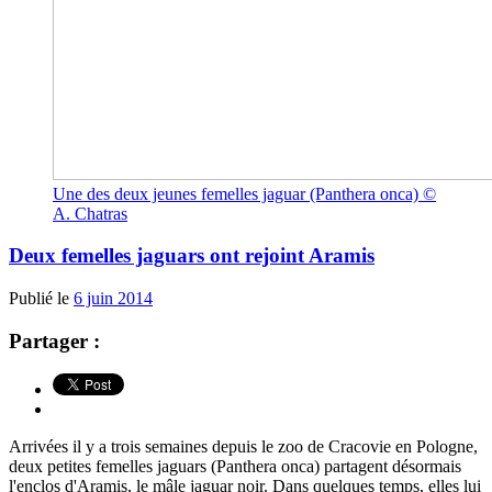
Une des deux jeunes femelles jaguar (Panthera onca) ©
A. Chatras
Deux femelles jaguars ont rejoint Aramis
Publié le
6 juin 2014
Partager :
Arrivées il y a trois semaines depuis le zoo de Cracovie en Pologne,
deux petites femelles jaguars (Panthera onca) partagent désormais
l'enclos d'Aramis, le mâle jaguar noir. Dans quelques temps, elles lui