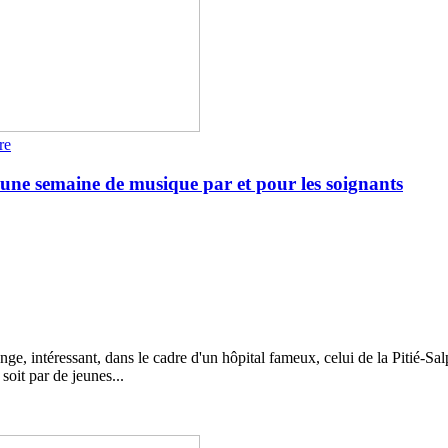
re
re une semaine de musique par et pour les soignants
e, intéressant, dans le cadre d'un hôpital fameux, celui de la Pitié-Salp
soit par de jeunes...