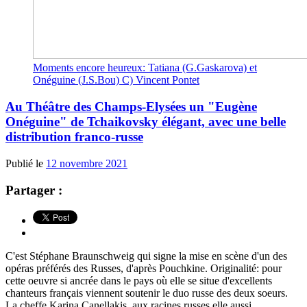
Moments encore heureux: Tatiana (G.Gaskarova) et
Onéguine (J.S.Bou) C) Vincent Pontet
Au Théâtre des Champs-Elysées un "Eugène
Onéguine" de Tchaikovsky élégant, avec une belle
distribution franco-russe
Publié le
12 novembre 2021
Partager :
C'est Stéphane Braunschweig qui signe la mise en scène d'un des
opéras préférés des Russes, d'après Pouchkine. Originalité: pour
cette oeuvre si ancrée dans le pays où elle se situe d'excellents
chanteurs français viennent soutenir le duo russe des deux soeurs.
La cheffe Karina Canellakis, aux racines russes elle aussi,...