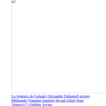
La violence de Golaud (Alexandre Duhamel) envers
Mélisande (Vannina Santoni) devant Arkel (Jean
Teitgen) C) Frédéric Iovino