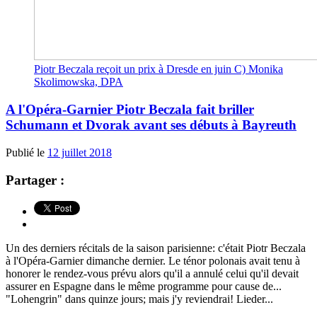
Piotr Beczala reçoit un prix à Dresde en juin C) Monika
Skolimowska, DPA
A l'Opéra-Garnier Piotr Beczala fait briller
Schumann et Dvorak avant ses débuts à Bayreuth
Publié le
12 juillet 2018
Partager :
Un des derniers récitals de la saison parisienne: c'était Piotr Beczala
à l'Opéra-Garnier dimanche dernier. Le ténor polonais avait tenu à
honorer le rendez-vous prévu alors qu'il a annulé celui qu'il devait
assurer en Espagne dans le même programme pour cause de...
"Lohengrin" dans quinze jours; mais j'y reviendrai! Lieder...