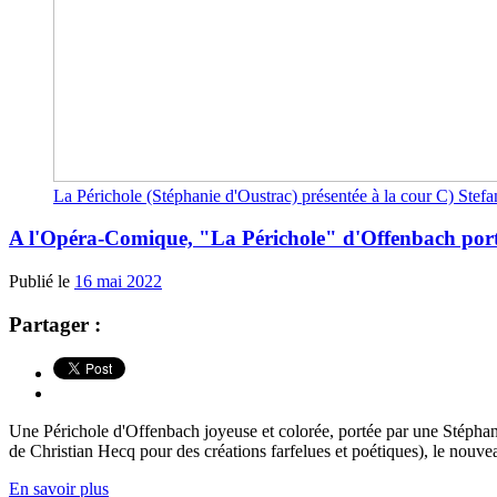
La Périchole (Stéphanie d'Oustrac) présentée à la cour C) Stef
A l'Opéra-Comique, "La Périchole" d'Offenbach portée
Publié le
16 mai 2022
Partager :
Une Périchole d'Offenbach joyeuse et colorée, portée par une Stéphani
de Christian Hecq pour des créations farfelues et poétiques), le nouve
En savoir plus