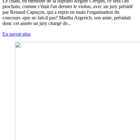
Le chant, en mémoire de la soprano Régine Crespin, ce sera l'an
prochain, comme c'était l'an dernier le violon, avec un jury présidé
par Renaud Capuçon, qui a repris en main l'organisation du
concours -que ne fait-il pas? Martha Argerich, son amie, présidait
donc cet année un jury chargé de...
En savoir plus