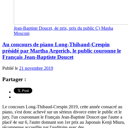
Jean-Baptiste Doucet, 4e prix, prix du public C) Masha
Mosconi
Au concours de piano Long-Thibaud-Crespin
présidé par Martha Argerich, le public couronne le
Français Jean-Baptiste Doucet
Publié le
21 novembre 2019
Partager :
Le concours Long-Thibaud-Crespin 2019, cette année consacré au
piano, s'est donc achevé sur un sérieux divorce entre le public et le
jury, l'un couronnant le Français Jean-Baptiste Doucet que l'autre a
placé 4e sur 6, l'autre donnant son 1er prix au Japonais Kenji Miura,
récompense accueillie par l'auditoire avec des...