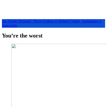
par Elodie Drouard, Pierre Godon et Jérôme Comin, journalistes à
franceinfo
You’re the worst