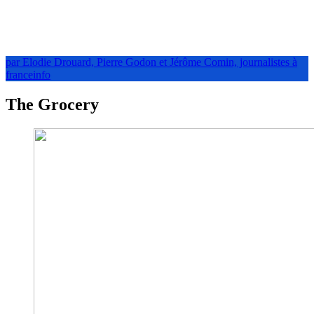
par Elodie Drouard, Pierre Godon et Jérôme Comin, journalistes à
franceinfo
The Grocery