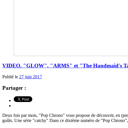
VIDEO. "GLOW", "ARMS" et "The Handmaid's Tal
Publié le
27 juin 2017
Partager :
Deux fois par mois, "Pop Chrono" vous propose de découvrir, en (presqu
goûts. Une série "catchy" Dans ce dixième numéro de “Pop Chrono”,