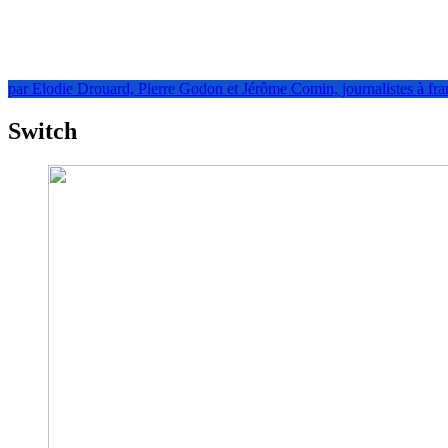
par Elodie Drouard, Pierre Godon et Jérôme Comin, journalistes à fra
Switch