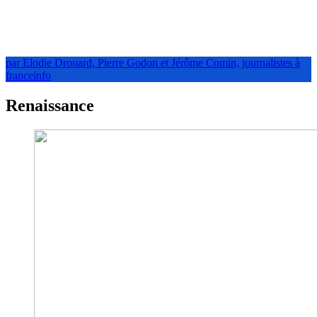
par Elodie Drouard, Pierre Godon et Jérôme Comin, journalistes à
franceinfo
Renaissance