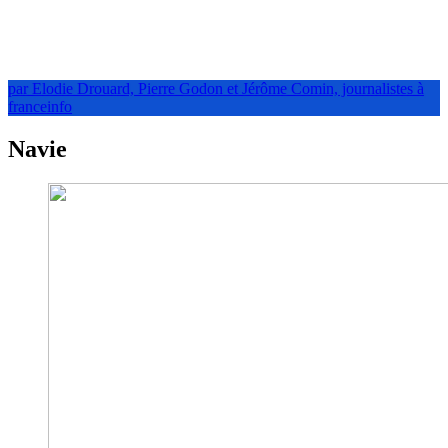
par Elodie Drouard, Pierre Godon et Jérôme Comin, journalistes à
franceinfo
Navie