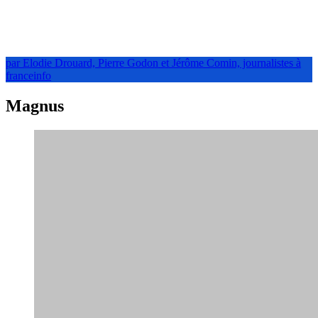
par Elodie Drouard, Pierre Godon et Jérôme Comin, journalistes à
franceinfo
Magnus