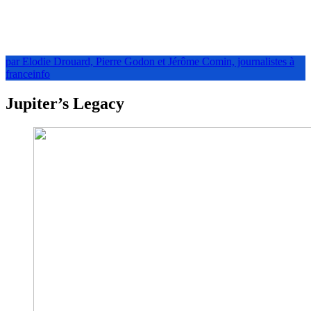
par Elodie Drouard, Pierre Godon et Jérôme Comin, journalistes à
franceinfo
Jupiter’s Legacy