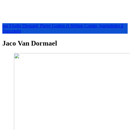
par Elodie Drouard, Pierre Godon et Jérôme Comin, journalistes à
franceinfo
Jaco Van Dormael