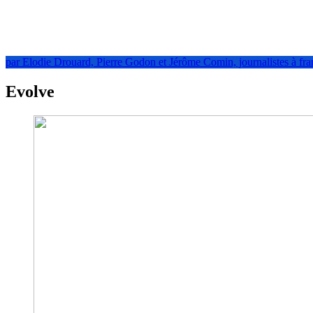
par Elodie Drouard, Pierre Godon et Jérôme Comin, journalistes à fra
Evolve