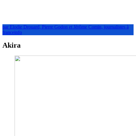
par Elodie Drouard, Pierre Godon et Jérôme Comin, journalistes à
franceinfo
Akira