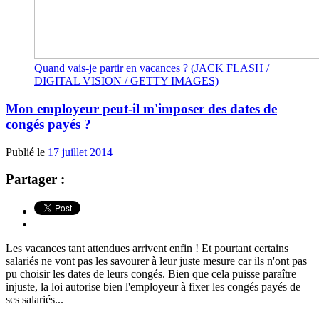
Quand vais-je partir en vacances ? (JACK FLASH /
DIGITAL VISION / GETTY IMAGES)
Mon employeur peut-il m'imposer des dates de
congés payés ?
Publié le
17 juillet 2014
Partager :
Les vacances tant attendues arrivent enfin ! Et pourtant certains
salariés ne vont pas les savourer à leur juste mesure car ils n'ont pas
pu choisir les dates de leurs congés. Bien que cela puisse paraître
injuste, la loi autorise bien l'employeur à fixer les congés payés de
ses salariés...