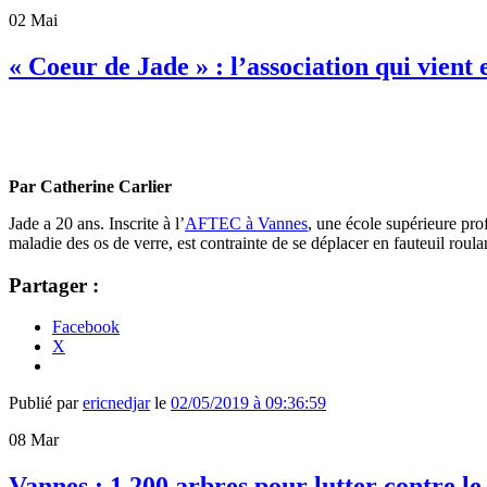
02
Mai
« Coeur de Jade » : l’association qui vient
Par Catherine Carlier
Jade a 20 ans. Inscrite à l’
AFTEC à Vannes
, une école supérieure pro
maladie des os de verre, est contrainte de se déplacer en fauteuil roula
Partager :
Facebook
X
Publié par
ericnedjar
le
02/05/2019 à 09:36:59
08
Mar
Vannes : 1 200 arbres pour lutter contre l