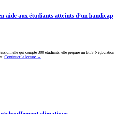
 en aide aux étudiants atteints d’un handicap
fessionnelle qui compte 300 étudiants, elle prépare un BTS Négociation et
nt.
Continuer la lecture
→
e réchauffement climatique