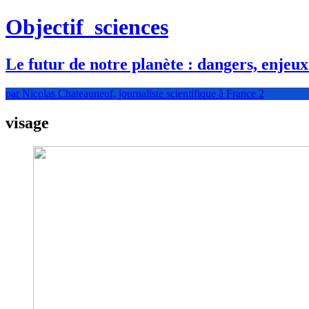
Objectif
sciences
Le futur de notre planète : dangers, enjeux
par Nicolas Chateauneuf, journaliste scientifique à France 2
visage