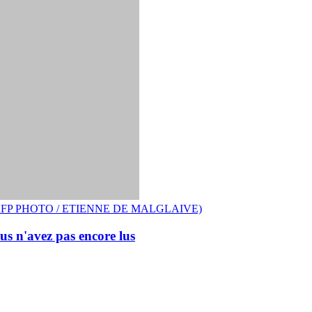
erdue" AFP PHOTO / ETIENNE DE MALGLAIVE)
ous n'avez pas encore lus