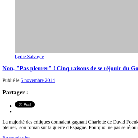
Lydie Salvayre
Non, "Pas pleurer" ! Cinq raisons de se réjouir du G
Publié le
5 novembre 2014
Partager :
La majorité des critiques donnaient gagnant Charlotte de David Foen
pleurer, son roman sur la guerre d'Espagne. Pourquoi ne pas se réjou
En savoir plus