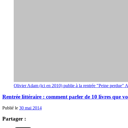
Olivier Adam (ici en 2010) publie à la rentrée "Peine p
Rentrée littéraire : comment parler de 10 livres que v
Publié le
30 mai 2014
Partager :