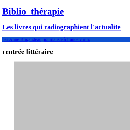
Biblio
thérapie
Les livres qui radiographient l'actualité
par Anne Brigaudeau, journaliste à francetv info
rentrée littéraire