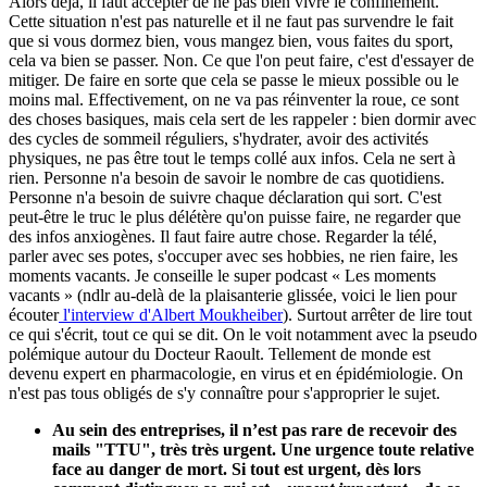
Alors déjà, il faut accepter de ne pas bien vivre le confinement.
Cette situation n'est pas naturelle et il ne faut pas survendre le fait
que si vous dormez bien, vous mangez bien, vous faites du sport,
cela va bien se passer. Non. Ce que l'on peut faire, c'est d'essayer de
mitiger. De faire en sorte que cela se passe le mieux possible ou le
moins mal. Effectivement, on ne va pas réinventer la roue, ce sont
des choses basiques, mais cela sert de les rappeler : bien dormir avec
des cycles de sommeil réguliers, s'hydrater, avoir des activités
physiques, ne pas être tout le temps collé aux infos. Cela ne sert à
rien. Personne n'a besoin de savoir le nombre de cas quotidiens.
Personne n'a besoin de suivre chaque déclaration qui sort. C'est
peut-être le truc le plus délétère qu'on puisse faire, ne regarder que
des infos anxiogènes. Il faut faire autre chose. Regarder la télé,
parler avec ses potes, s'occuper avec ses hobbies, ne rien faire, les
moments vacants. Je conseille le super podcast « Les moments
vacants » (ndlr au-delà de la plaisanterie glissée, voici le lien pour
écouter
l'interview d'Albert Moukheiber
). Surtout arrêter de lire tout
ce qui s'écrit, tout ce qui se dit. On le voit notamment avec la pseudo
polémique autour du Docteur Raoult. Tellement de monde est
devenu expert en pharmacologie, en virus et en épidémiologie. On
n'est pas tous obligés de s'y connaître pour s'approprier le sujet.
Au sein des entreprises, il n’est pas rare de recevoir des
mails "TTU", très très urgent. Une urgence toute relative
face au danger de mort. Si tout est urgent, dès lors