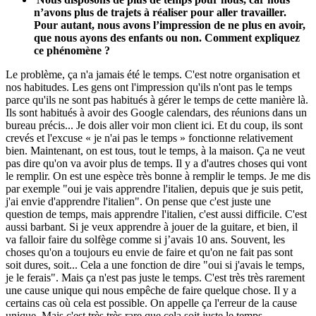
n’avons plus de trajets à réaliser pour aller travailler.
Pour autant, nous avons l’impression de ne plus en avoir,
que nous ayons des enfants ou non. Comment expliquez
ce phénomène ?
Le problème, ça n'a jamais été le temps. C'est notre organisation et
nos habitudes. Les gens ont l'impression qu'ils n'ont pas le temps
parce qu'ils ne sont pas habitués à gérer le temps de cette manière là.
Ils sont habitués à avoir des Google calendars, des réunions dans un
bureau précis... Je dois aller voir mon client ici. Et du coup, ils sont
crevés et l'excuse « je n'ai pas le temps » fonctionne relativement
bien. Maintenant, on est tous, tout le temps, à la maison. Ça ne veut
pas dire qu'on va avoir plus de temps. Il y a d'autres choses qui vont
le remplir. On est une espèce très bonne à remplir le temps. Je me dis
par exemple "oui je vais apprendre l'italien, depuis que je suis petit,
j'ai envie d'apprendre l'italien". On pense que c'est juste une
question de temps, mais apprendre l'italien, c'est aussi difficile. C'est
aussi barbant. Si je veux apprendre à jouer de la guitare, et bien, il
va falloir faire du solfège comme si j’avais 10 ans. Souvent, les
choses qu'on a toujours eu envie de faire et qu'on ne fait pas sont
soit dures, soit... Cela a une fonction de dire "oui si j'avais le temps,
je le ferais". Mais ça n'est pas juste le temps. C'est très très rarement
une cause unique qui nous empêche de faire quelque chose. Il y a
certains cas où cela est possible. On appelle ça l'erreur de la cause
unique. Mais c'est très très rare que cela soit juste le temps.