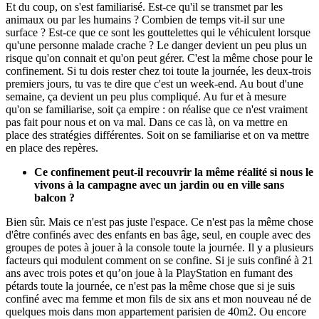
Et du coup, on s'est familiarisé. Est-ce qu'il se transmet par les
animaux ou par les humains ? Combien de temps vit-il sur une
surface ? Est-ce que ce sont les gouttelettes qui le véhiculent lorsque
qu'une personne malade crache ? Le danger devient un peu plus un
risque qu'on connait et qu'on peut gérer. C'est la même chose pour le
confinement. Si tu dois rester chez toi toute la journée, les deux-trois
premiers jours, tu vas te dire que c'est un week-end. Au bout d'une
semaine, ça devient un peu plus compliqué. Au fur et à mesure
qu'on se familiarise, soit ça empire : on réalise que ce n'est vraiment
pas fait pour nous et on va mal. Dans ce cas là, on va mettre en
place des stratégies différentes. Soit on se familiarise et on va mettre
en place des repères.
Ce confinement peut-il recouvrir la même réalité si nous le
vivons à la campagne avec un jardin ou en ville sans
balcon ?
Bien sûr. Mais ce n'est pas juste l'espace. Ce n'est pas la même chose
d'être confinés avec des enfants en bas âge, seul, en couple avec des
groupes de potes à jouer à la console toute la journée. Il y a plusieurs
facteurs qui modulent comment on se confine. Si je suis confiné à 21
ans avec trois potes et qu’on joue à la PlayStation en fumant des
pétards toute la journée, ce n'est pas la même chose que si je suis
confiné avec ma femme et mon fils de six ans et mon nouveau né de
quelques mois dans mon appartement parisien de 40m2. Ou encore