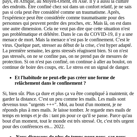
pays, en Afrique, au Moyen-Orient, en Asie. Il y a aussi la culture
des endroits. Être confiné chez soi dans un confort relatif, je ne sais
pas si cela peut être considéré comme un traumatisme. Après,
l'expérience peut être considérée comme traumatisante pour des
personnes qui peuvent perdre des proches, etc. Mais là, on est dans
une autre dimension. Cela ne veut pas dire que cette situation n'est
pas problématique et délétère. Dans le cas du COVID-19, il y a une
menace de mort. Mais la menace n’est pas le confinement. C'est le
virus. Quelque part, stresser au début de la crise, c'est hyper adapté.
La première semaine, les gens stressés réagissent bien. Si on n'est
pas stressés, on ne se confine pas, on ne prend pas de mesures de
protection. Si on n'est pas confiné, on continue à aller au boulot, on
continue de boire des coups, etc. Le stress est un signal de danger.
Et l'habitude ne peut-elle pas créer une forme de
relâchement dans le confinement ?
Si, bien sûr. Plus ça dure et plus ça va être compliqué à maintenir, de
garder la distance. C'est un peu comme les mails. Les mails sont
devenus tous "urgents +++". Moi, au bout d'un moment, je ne
réponds plus à mes mails. Je laisse tomber. Je regarde mes mails de
temps en temps et je dis : tant pis pour ce qu'il se passe. Parce qu'au
bout d'un moment, tout le monde est très stressé. Or, c'est très urgent
pour des conférences en... 2022.
Nous disposons de plus de temps pour nous, car nous