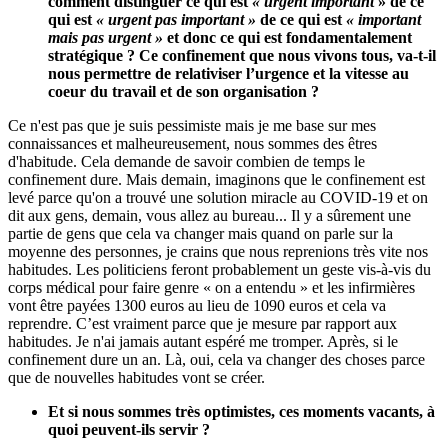
comment distinguer ce qui est
« urgent important
» de ce
qui est
« urgent pas important »
de ce qui est
« important
mais pas urgent »
et donc ce qui est fondamentalement
stratégique ? Ce confinement que nous vivons tous, va-t-il
nous permettre de relativiser l’urgence et la vitesse au
coeur du travail et de son organisation ?
Ce n'est pas que je suis pessimiste mais je me base sur mes
connaissances et malheureusement, nous sommes des êtres
d'habitude. Cela demande de savoir combien de temps le
confinement dure. Mais demain, imaginons que le confinement est
levé parce qu'on a trouvé une solution miracle au COVID-19 et on
dit aux gens, demain, vous allez au bureau... Il y a sûrement une
partie de gens que cela va changer mais quand on parle sur la
moyenne des personnes, je crains que nous reprenions très vite nos
habitudes. Les politiciens feront probablement un geste vis-à-vis du
corps médical pour faire genre « on a entendu » et les infirmières
vont être payées 1300 euros au lieu de 1090 euros et cela va
reprendre. C’est vraiment parce que je mesure par rapport aux
habitudes. Je n'ai jamais autant espéré me tromper. Après, si le
confinement dure un an. Là, oui, cela va changer des choses parce
que de nouvelles habitudes vont se créer.
Et si nous sommes très optimistes, ces moments vacants, à
quoi peuvent-ils servir ?