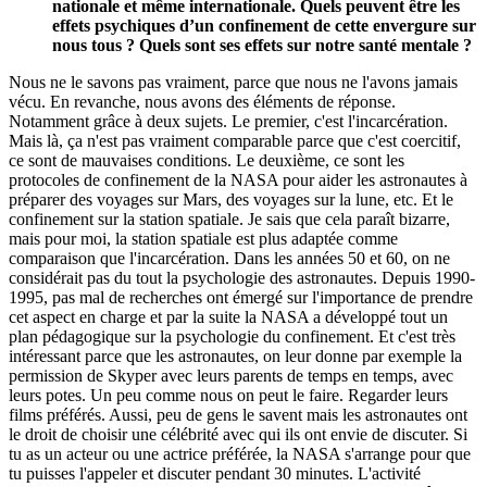
nationale et même internationale. Quels peuvent être les
effets psychiques d’un confinement de cette envergure sur
nous tous ? Quels sont ses effets sur notre santé mentale ?
Nous ne le savons pas vraiment, parce que nous ne l'avons jamais
vécu. En revanche, nous avons des éléments de réponse.
Notamment grâce à deux sujets. Le premier, c'est l'incarcération.
Mais là, ça n'est pas vraiment comparable parce que c'est coercitif,
ce sont de mauvaises conditions. Le deuxième, ce sont les
protocoles de confinement de la NASA pour aider les astronautes à
préparer des voyages sur Mars, des voyages sur la lune, etc. Et le
confinement sur la station spatiale. Je sais que cela paraît bizarre,
mais pour moi, la station spatiale est plus adaptée comme
comparaison que l'incarcération. Dans les années 50 et 60, on ne
considérait pas du tout la psychologie des astronautes. Depuis 1990-
1995, pas mal de recherches ont émergé sur l'importance de prendre
cet aspect en charge et par la suite la NASA a développé tout un
plan pédagogique sur la psychologie du confinement. Et c'est très
intéressant parce que les astronautes, on leur donne par exemple la
permission de Skyper avec leurs parents de temps en temps, avec
leurs potes. Un peu comme nous on peut le faire. Regarder leurs
films préférés. Aussi, peu de gens le savent mais les astronautes ont
le droit de choisir une célébrité avec qui ils ont envie de discuter. Si
tu as un acteur ou une actrice préférée, la NASA s'arrange pour que
tu puisses l'appeler et discuter pendant 30 minutes. L'activité