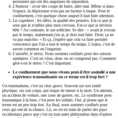
personnes qui ont des angoisses de séparation.
L'humeur :
avoir des coups de barre, aller mal. Même si dans
l'espace, la dépression n'est pas un facteur à risque. Pour le
confinement, c'est quelque chose auquel il faut faire attention.
La cognition :
les idées, la qualité des pensées. Est-ce que je
sens que je n'utilise plus mon cerveau. Est-ce que je deviens
bête ? Au contraire, le sur-solliciter. Se dire : « avant je n'avais
pas le temps, maintenant j'en ai, je dois tout faire. Donc ça ne
va pas marcher. » Et ça, j'espère que cela va faire prendre
conscience que l'on a tout le temps du temps. L'enjeu, c'est de
savoir comment on l'organise.
L'anxiété, le stress.
Nous sommes confinés pour des raisons
sanitaires. C'est un virus, donc on ne comprend pas. Comment
gère-t-on le stress ? C'est important.
Le confinement que nous vivons peut-il être assimilé à une
expérience traumatisante ou ce terme est-il trop fort ?
Un traumatisme, c'est un choc grave. Souvent sur son entité
physique, sur son corps, qui risque de mener à la mort. Un attentat,
un accident de voiture, une zone de guerre, etc. Le syndrome post-
traumatique à la base, c'est pour les soldats. Oui, je pense que le
terme est un peu trop fort. Au final, nous sommes confinés pour
ceux qui ont de la chance. Là, on est en train de parler des pays
occidentaux parce que c'est un tout autre phénomène dans d'autres