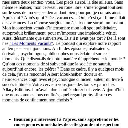
rues entre deux rendez- vous. Les pieds au sol, la tête ailleurs. Sans
même le réaliser, mon cerveau, en roue libre, s’interrogeait tout seul
sur le sens de ma vie, se demandant bien pourquoi je courais ainsi.
Après qui ? Après quoi ? Des vacances… Oui, c’est ça ! Il me fallait
des vacances. La réponse surgit tel un éclair et me surprit un instant.
Mon inconscient venait d’interrompre mon joli spot publicitaire,
autoproduit brillamment, pour m’imposer une implacable vérité.
Aussi désarmante que subversive. Et s’il n’avait pas tort ? De là sont
nés
"Les Moments Vacants"
. Le podcast qui explore notre rapport
au temps et ses injonctions. Au fil des épisodes, réalisateurs,
écrivains, psychologues, philosophes nous éclairent sur ces
moments. Que disent-ils de notre manière d’appréhender le monde ?
Qu’ont ces moments de si subversif que la société ne saurait,
aujourd’hui encore, les tolérer ? Dans ce cadre, il y a quelques mois
de cela, j'avais rencontré Albert Moukheiber, docteur en
neurosciences cognitives et psychologue clinicien, auteur du livre à
succès intitulé « Votre cerveau vous joue des tours » paru chez
Allary Éditions. Il m'avait alors confié adorer l'oisiveté. Aujourd'hui
que nous sommes tous confinés, quel regard porte-t-il sur ces
moments de confinement non choisis ?
Beaucoup s’intéressent à l’après, sans appréhender les
conséquences immédiates de cette grande introspection