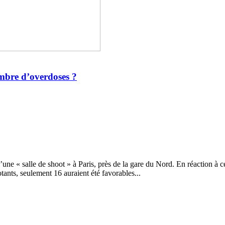
ombre d’overdoses ?
e « salle de shoot » à Paris, près de la gare du Nord. En réaction à c
otants, seulement 16 auraient été favorables...