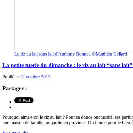
Le riz au lait sans lait d'Anthony Bonnet. ©Matthieu Cellard
La petite tuerie du dimanche : le riz au lait “sans la
Publié le
12 octobre 2013
Partager :
Pourquoi aime-t-on le riz au lait ? Pour sa douce onctuosité, ses par
une maison de famille, un jardin en province. On l’aime pour le bien-êt
En savoir plus