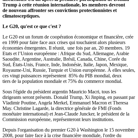
Trump à cette réunion internationale, les membres devront
de nouveau affronter ses convictions protectionnistes et
climatosceptiques.
Le G20, qu'est ce que c'est ?
Le G20 est un forum de coopération économique et financière, crée
en
1999 pour faire face aux crises qui touchaient alors plusieurs
économies émergentes.
Il réunit, une fois par an, 20 membres. 19
Etats et l’Union européenne : Afrique du Sud, Allemagne, Arabie
Saoudite, Argentine, Australie, Brésil, Canada, Chine, Corée du
Sud, États-Unis, France, Inde, Indonésie, Italie, Japon, Mexique,
Royaume-Uni, Russie, Turquie et Union européenne. À elles seules,
ces vingt puissances
représentent
85% du PIB mondial, deux
tiers
de la population mondiale et
75% du commerce mondial.
Sous l'égide du président argentin Mauricio Macri, tous les
dirigeants seront présents.
Donald Trump, Xi Jinping, en passant par
Vladimir Poutine, Angela Merkel, Emmanuel Macron et Theresa
May. Christine Lagarde, la directrice générale de FMI (Fonds
monétaire international) et Jean-Claude Juncker, le président de la
Commission européenne, représenteront leurs institutions.
Depuis l'organisation du premier G20 à Washington le 15 novembre
2008, pour faire face à la crise financière mondiale, l'ordre du