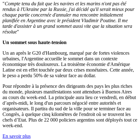
"
Compte tenu du fait que les navires et les marins n'ont pas été
rendus à l'Ukraine par la Russie, j'ai décidé qu'il serait mieux pour
chaque partie concernée d'annuler ma rencontre initialement
planifiée en Argentine avec le président Vladimir Poutine. Il me
tarde d'assister à un grand sommet aussi vite que la situation sera
résolue
"
Un sommet sous haute-tension
Un an après le G20 d'Hambourg, marqué par de fortes violences
urbaines, l
'Argentine accueille le sommet dans un contexte
économique très douloureux. L
a troisième économie d'Amérique
Latine est en effet touchée par deux crises monétaires. Cette année,
le peso a perdu 50% de sa valeur face au dollar.
Pour répondre à la présence des dirigeants des pays les plus riches
du monde, plusieurs manifestations sont attendues à Buenos Aires
au cours du week-end. La principale aura lieu ce vendredi, en début
d’après-midi, le long d'un parcours négocié entre autorités et
organisateurs. Il partira du sud de la ville pour se terminer face au
Congrès, à quelque cinq kilomètres de l'endroit où se trouvent les
chefs d’Etat. Plus de 22 000 policiers argentins sont déployés tout ce
week-end.
En savoir plus