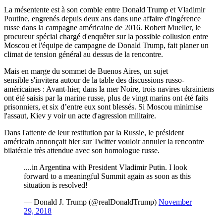
La mésentente est à son comble entre Donald Trump et Vladimir
Poutine, engrenés depuis deux ans dans une affaire d'ingérence
russe dans la campagne américaine de 2016. Robert Mueller, le
procureur spécial chargé d'enquêter sur la possible collusion entre
Moscou et l'équipe de campagne de Donald Trump, fait planer un
climat de tension général au dessus de la rencontre.
Mais en marge du sommet de Buenos Aires, un sujet
sensible s'invitera autour de la table des discussions russo-
américaines : Avant-hier, dans la mer Noire, trois navires ukrainiens
ont été saisis par la marine russe, plus de vingt marins ont été faits
prisonniers, et six d’entre eux sont blessés. Si Moscou minimise
l'assaut, Kiev y voir un acte d'agression militaire.
Dans l'attente de leur restitution par la Russie, le président
américain annonçait hier sur Twitter vouloir annuler la rencontre
bilatérale très attendue avec son homologue russe.
....in Argentina with President Vladimir Putin. I look
forward to a meaningful Summit again as soon as this
situation is resolved!
— Donald J. Trump (@realDonaldTrump)
November
29, 2018