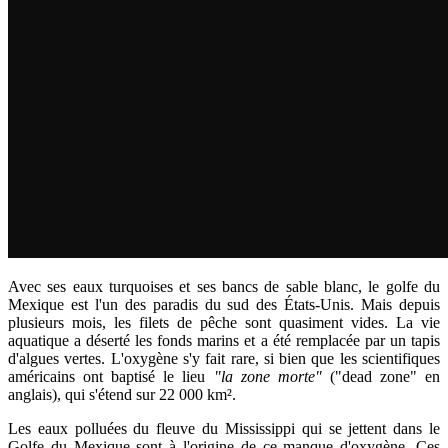
Avec ses eaux turquoises et ses bancs de sable blanc, le golfe du
Mexique
est l'un des paradis du sud des
É
tats-Unis. Mais depuis
plusieurs mois, les filets de pêche sont quasiment vides. La vie
aquatique a déserté les fonds marins et a été remplacée par un tapis
d'algues vertes. L'oxygène s'y fait rare, si bien que les scientifiques
américains ont baptisé le lieu
"la zone morte"
("dead zone" en
anglais), qui s'étend sur 22 000 km².
Les eaux polluées du fleuve du Mississippi qui se jettent dans le
Golfe du Mexique sont à
l'origine de ce manque d'oxygène.
Ces