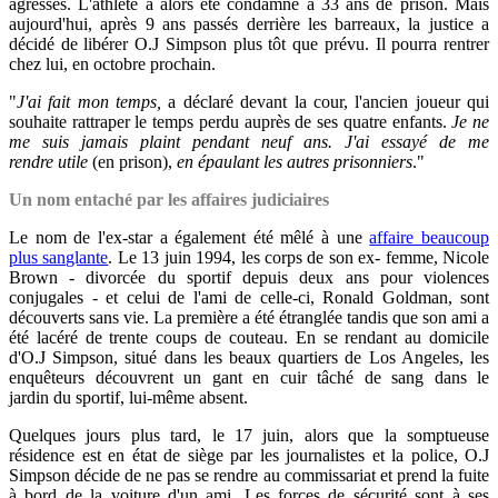
agressés. L'athlète
a alors été condamné à 33 ans de prison. Mais
aujourd'hui, après 9 ans passés derrière les barreaux, la justice a
décidé de libérer O.J Simpson plus tôt que prévu. Il pourra rentrer
chez lui, en octobre prochain.
"
J'ai fait mon temps,
a déclaré devant la cour, l'ancien joueur qui
souhaite rattraper le temps perdu auprès de ses quatre enfants.
Je ne
me suis jamais plaint pendant neuf ans. J'ai essayé de me
rendre utile
(en prison),
en épaulant les autres prisonniers
."
Un nom entaché par les affaires judiciaires
Le nom de l'ex-star a également été mêlé à une
affaire beaucoup
plus sanglante
. Le 13 juin 1994, les corps de son ex- femme
, Nicole
Brown - divorcée du sportif depuis deux ans pour violences
conjugales - et celui de l'ami de celle-ci, Ronald Goldman, sont
découverts sans vie. La première a été étranglée tandis que son ami a
été lacéré de trente coups de couteau. En se rendant au domicile
d'O.J Simpson, situé dans les beaux quartiers de Los Angeles, les
enquêteurs découvrent un gant en cuir tâché de sang dans le
jardin du sportif, lui-même absent.
Quelques jours plus tard, le 17 juin, alors que la somptueuse
résidence est en état de siège par les journalistes et la police, O.J
Simpson décide de ne pas se rendre au commissariat et prend la fuite
à bord de la voiture d'un ami. Les forces de sécurité sont à ses