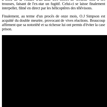
trousses, faisant de l'ex-star un fugitif. Celui-ci se laisse finalement
interpeller, filmé en direct par les hélicoptères des télévisons.
Finalement, au terme d'un procès de onze mois, O.J Simpson est
acquitté du double meurtre, provocant de vives réactions. Beaucoup
affirment que sa notoriété et sa richesse lui ont permis d'éviter la case
prison.