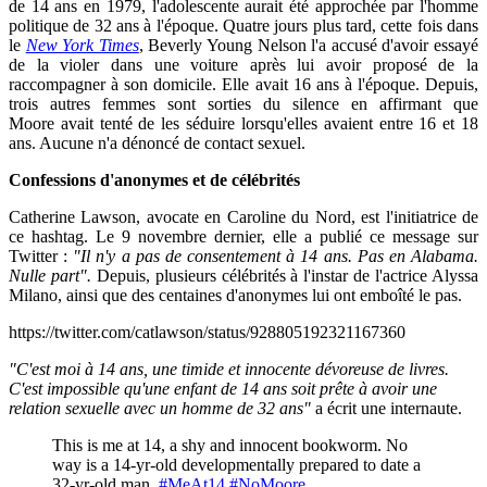
de 14 ans en 1979, l'adolescente aurait été approchée par l'homme
politique de 32 ans à l'époque. Quatre jours plus tard, cette fois dans
le
New York Times
,
Beverly Young Nelson
l'a accusé d'avoir essayé
de la violer dans une voiture après lui avoir proposé de la
raccompagner à son domicile. Elle avait 16 ans à l'époque. Depuis,
trois autres femmes sont sorties du silence en affirmant que
Moore avait tenté de les séduire lorsqu'elles avaient entre 16 et 18
ans. Aucune n'a dénoncé de contact sexuel.
Confessions d'anonymes et de célébrités
Catherine Lawson, avocate en Caroline du Nord, est l'initiatrice de
ce hashtag. Le 9 novembre dernier, elle a publié ce message sur
Twitter :
"Il n'y a pas de consentement à 14 ans. Pas en Alabama.
Nulle part".
Depuis, plusieurs célébrités à l'instar de
l'actrice Alyssa
Milano
, ainsi que des centaines d'anonymes lui ont emboîté le pas.
https://twitter.com/catlawson/status/928805192321167360
"C'est moi à 14 ans, une timide et innocente dévoreuse de livres.
C'est impossible qu'une enfant de 14 ans soit prête à avoir une
relation sexuelle avec un homme de 32 ans"
a écrit une internaute.
This is me at 14, a shy and innocent bookworm. No
way is a 14-yr-old developmentally prepared to date a
32-yr-old man.
#MeAt14
#NoMoore