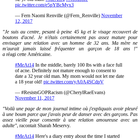
pic.twitter.com/e5pYBcMyx3
— Fern Naomi Renville (@Fern_Renville)
November
12, 2017
"Je suis au centre, pesant à peine 45 kg et le visage recouvert de
boutons d'acné. Je n'étais certainement pas assez mature pour
envisager une relation avec un homme de 32 ans. Ma mère ne
m'aurait jamais laissé fréquenter un garçon de 18 ans !"
a
réagi
cette Américaine.
#MeAt14
In the middle, barely 100 lbs with a face full
of acne. Definitely not mature enough to consent to
date a 32 year old man. My mom would not let me date
a 18 year old!
pic.twitter.com/yA0A4SCdpV
— #ResistsGOPRacism (@CherylRaeEvans)
November 11, 2017
"Voilà une page de mon journal intime où j'expliquais avoir pleuré
à une boum parce que j'avais peur de danser avec des garçons. Pas
assez vieille pour consentir à une relation amoureuse avec un
adulte"
, racontait
Sharah Meservy.
#MeAt14
Here's a diary entry about the time I started