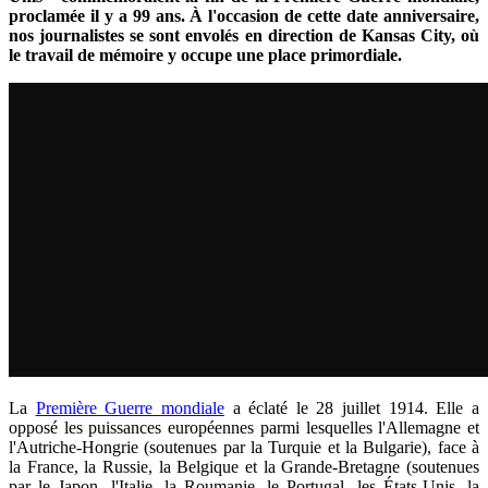
proclamée il y a 99 ans.
À
l'occasion de cette date anniversaire,
nos journalistes se sont envolés en direction de Kansas City, où
le travail de mémoire y occupe une place primordiale.
La
Première Guerre mondiale
a éclaté le 28 juillet 1914. Elle a
opposé les puissances européennes parmi lesquelles l'Allemagne et
l'Autriche-Hongrie (soutenues par la Turquie et la Bulgarie), face à
la France, la Russie, la Belgique et la Grande-Bretagne (soutenues
par le Japon, l'Italie, la Roumanie, le Portugal, les
É
tats-Unis, la