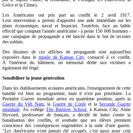
Grèce et la Chine).
Les Américains ont pris part au conflit le 2 avril 1917.
Leur intervention a permis d'apporter une aide immédiate sur les
plans économique,
naval
et financier. Toutefois, face au faible
effectif que comptait l
'armée américaine - à peine 150 000 hommes -
une campagne de propagande a été lancée dans le but de recruter
des soldats.
Des dizaines de ces affiches de propagande sont aujourd'hui
exposées dans le
musée de Kansas City
, consacré à ce conflit.
À
l'intérieur du bâtiment, un mémorial dédié aux victimes
a
également été érigé.
Sensibiliser la jeune génération
Dans les établissements scolaires américains, l'enseignement de cette
bataille est bien au programme, mais il n'est pas prioritaire. La
Première Guerre mondiale arrive en quatrième position, après la
Guerre du Viêt Nam
, la
Guerre de Corée
et la
Seconde Guerre
mondiale
. Au collège
The Barstow School
, à
Kansas City,
Anne
Hyvrard
, professeure de français, a décidé de lutter contre la
banalisation des conflits, et souhaite que ses élèves prennent
conscience des conséquences engendrées à la suite d'une guerre.
"Les Américains n'ont jamais été occupés, c'est aussi pour cela