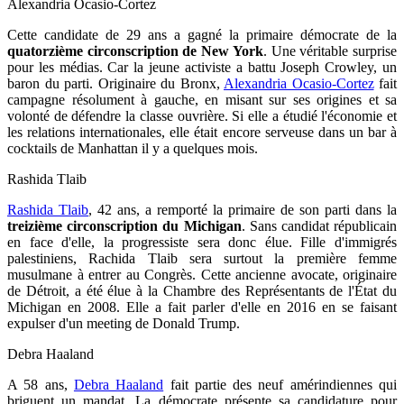
Alexandria Ocasio-Cortez
Cette candidate de 29 ans a gagné la primaire démocrate de la
quatorzième circonscription de New York
. Une véritable surprise
pour les médias. Car la jeune activiste a battu Joseph Crowley, un
baron du parti. Originaire du Bronx,
Alexandria Ocasio-Cortez
fait
campagne résolument à gauche, en misant sur ses origines et sa
volonté de défendre la classe ouvrière. Si e
lle a étudié l'économie et
les relations internationales,
elle était encore serveuse dans un bar à
cocktails de Manhattan il y a quelques mois.
Rashida Tlaib
Rashida Tlaib
, 42 ans, a remporté la primaire de son parti dans la
treizième circonscription
du Michigan
. Sans candidat républicain
en face d'elle, la progressiste sera donc élue. Fille d'immigrés
palestiniens, Rachida Tlaib sera surtout la première femme
musulmane à entrer au Congrès. Cette ancienne avocate, originaire
de Détroit, a été élue à la Chambre des Représentants de l'État du
Michigan en 2008. Elle a fait parler d'elle en 2016 en se faisant
expulser d'un meeting de Donald Trump.
Debra Haaland
A 58 ans,
Debra Haaland
fait partie des neuf amérindiennes qui
briguent un mandat. La démocrate présente sa candidature pour