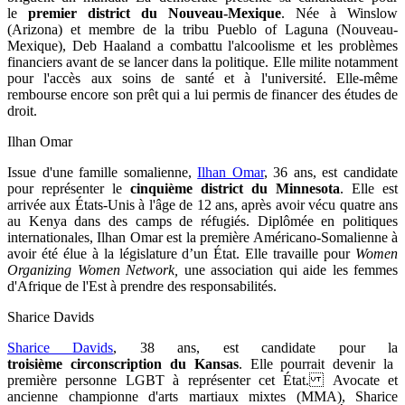
le
premier district du Nouveau-Mexique
. Née à Winslow
(Arizona) et membre de la tribu
Pueblo of Laguna (Nouveau-
Mexique), Deb Haaland a combattu l'alcoolisme et les problèmes
financiers avant de se lancer dans la politique. Elle milite notamment
pour l'accès aux soins de santé et à l'université. Elle-même
rembourse encore son prêt qui a lui permis de financer des études de
droit.
Ilhan Omar
Issue d'une famille somalienne,
Ilhan Omar
, 36 ans, est candidate
pour représenter le
cinquième district du Minnesota
. Elle est
arrivée aux États-Unis à l'âge de 12 ans, après avoir vécu quatre ans
au Kenya dans des camps de réfugiés. Diplômée en politiques
internationales, Ilhan Omar est
la première Américano-Somalienne à
avoir été élue à la législature d’un État. Elle travaille pour
Women
Organizing Women Network,
une association qui aide les
femmes
d'Afrique de l'Est à prendre des responsabilités.
Sharice Davids
Sharice Davids
, 38 ans, est candidate pour la
troisième
circonscription du Kansas
. Elle pourrait devenir la
première personne LGBT à représenter cet État.
Avocate et
ancienne championne d'arts martiaux mixtes (MMA), Sharice