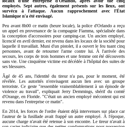
locaux d'une entreprise d'Orlando, après avoir tué cinq
employés. Sept autres, également présents sur les lieux, ont
survécu à l'attaque. Aucun rapprochement avec l'État
Islamique n'a été envisagé.
Peu avant 8h00 ce matin (heure locale), la police d'Orlando a reçu
un appel en provenance de la compagnie Fiamma, spécialisée dans
la conception d'accessoires pour camping-car. Un ancien employé,
licencié en avril dernier, est revenu dans les locaux de la société pour
laquelle il travaillait. Muni d'un pistolet, il a ouvert le feu tuant cinq
personnes, avant de retourner l'arme contre lui. À l'arrivée des
secours, les corps de trois hommes et une femme ont été découverts
sans vie. Une cinquième victime est décédée à l'hôpital des suites de
ses blessures.
Âgé de 45 ans, l'identité du tireur n'a pas, pour le moment, été
révélée. Les autorités n'envisagent aucun lien avec un groupe
terroriste. Ce geste "ressemble vraisemblablement à un épisode de
violence au travail", expliquait Jerry Demmings, shérif du comté
d'Orange, en Floride. "C'était un ancien employé mécontent qui est
revenu dans l'entreprise ce matin".
En 2014, les forces de l'ordre étaient déjà intervenues sur place car
l'auteur de la fusillade avait frappé un autre employé. À l'époque,
aucune charge n'avait été retenue à son encontre. Le tireur n'avait à
son casier judiciaire que des petites condamnations pour possession