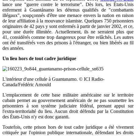
lance une "guerre contre le terrorisme". Dès lors, l
es
É
tats-Unis
enferment à
Guant
á
namo
les
détenus qualifiés de "combattants
illégaux", soupçonnés d'être une menace envers la nation en raison
de leur affiliation à la mouvance islamiste. Quelques 750 prisonniers
originaires de 42 pays y sont enfermés à partir de janvier 2002, et ce,
pour une durée illimitée. Actuellement, ils ne serraient plus que
41, considérés comme trop dangereux pour être relâchés.
Les autres
ont été transférés vers des
prisons à l'étranger, ou bien libérés au fil
des années.
Un lieu hors de tout cadre juridique
L'intérieur d'une cellule à Guantanamo. © ICI Radio-
Canada/Frédéric Arnould
L'emplacement de cette base militaire américaine sur le territoire
cubain permet au gouvernement américain de ne pas soumettre les
prisonniers à son système judiciaire fédéral, prenant appui sur
l'extra-territorialté du lieu. Aucun
droit défendu par la Constitution
des États-Unis n'y est donc garanti.
Toutefois, cette prison hors de tout cadre juridique a été vivement
critiquée par l'opinion publique internationale, défendant les droits