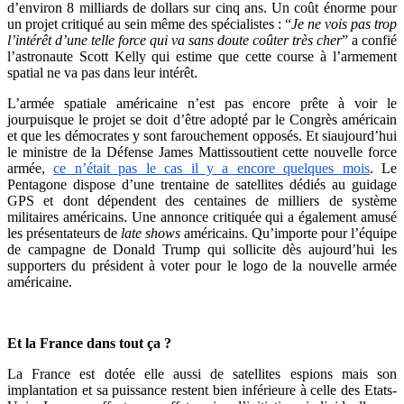
d’environ 8 milliards de dollars sur cinq ans. Un coût énorme pour
un projet critiqué au sein même des spécialistes : “
Je ne vois pas trop
l’intérêt d’une telle force qui va sans doute coûter très cher
” a confié
l’astronaute Scott Kelly qui estime que cette course à l’armement
spatial ne va pas dans leur intérêt.
L’armée spatiale américaine n’est pas encore prête à voir le
jourpuisque le projet se doit d’être adopté par le Congrès américain
et que les démocrates y sont farouchement opposés. Et siaujourd’hui
le ministre de la Défense James Mattissoutient cette nouvelle force
armée,
ce n’était pas le cas il y a encore quelques mois
. Le
Pentagone dispose d’une trentaine de satellites dédiés au guidage
GPS et dont dépendent des centaines de milliers de système
militaires américains. Une annonce critiquée qui a également amusé
les présentateurs de
late shows
américains. Qu’importe pour l’équipe
de campagne de Donald Trump qui sollicite dès aujourd’hui les
supporters du président à voter pour le logo de la nouvelle armée
américaine.
Et la France dans tout ça ?
La France est dotée elle aussi de satellites espions mais son
implantation et sa puissance restent bien inférieure à celle des Etats-