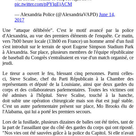
pic.twitter.com/pPYlqEjACM
— Alexandria Police (@AlexandriaVAPD)
June 14,
2017
Une "attaque délibérée". C'est le motif avancé par la police
d'Alexandria, au vue des premiers éléments de l'enquête. Ce matin,
vers 7h00 heure locale (13h00 en France) un homme armé d'un fusil
s'est introduit sur le terrain de sport Eugene Simpson Stadium Park
à
Alexandria. Sur place, plusieurs membres de l'équipe républicaine
de baseball du Congrès s'entraînaient en vue d'un match organisé, ce
jeudi.
Le tireur a ouvert le feu, blessant cinq personnes. Parmi celles-
ci,
Steve Scalise, chef du Parti Républicain
à la Chambre des
représentants et député de la Louisiane, ainsi que deux gardes du
corps et des collaborateurs parlementaires. Toutes les victimes ont
été admises à l'hôpital. Steve Scalise, touché à la hanche,
doit subir une opération chirurgicale mais son état est jugé stable.
C'est u
n autre parlementaire présent sur place, Mo Brooks élu de
l'Alabama, qui lui a porté les premiers secours.
Lors de la fusillade, plusieurs dizaines de balles ont été tirées, tant de
la part de l'assaillant que du côté des gardes du corps qui ont riposté.
"Nos vies ont été sauvées grâce à la police du Capitol. Si elle n'avait