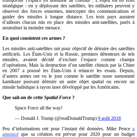
transformé l’espace en domaine de combat"
.
L’enjeu est en effet
stratégique : en y déployant des satellites, les militaires peuvent y
observer des forces ennemies, intercepter des communications et
guider des missiles à longue distance.
Les trois pays auraient
d’ailleurs chacun mis en place des missiles anti-satellites, parés à
neutraliser la moindre menace.
En quoi consistent ces armes ?
Les missiles anti-satellites ont pour objectif de détruire des satellites
artificiels. Les États-Unis et la Russie, premiers détenteurs de tels
missiles, avaient décidé d’exclure l’espace comme champs
d’opérations. Mais la destruction d’un satellite chinois par la Chine
en 2007 a poussé les États-Unis à relancer les essais. Depuis,
d’autres armes ont vu le jour comme le satellite russe surnommé
kamikaze pouvant détruire un autre objet spatial ou encore un
missile balistique à rayon laser développé par les Américains.
Que sait-on de cette
Spatial Force
?
Space Force all the way!
— Donald J. Trump (@realDonaldTrump)
9 août 2018
Peu d’informations ont pour l’instant été données. Mike Pence
a
annoncé
que sa création est prévue pour 2020 pour un budget