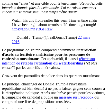
comme un "
enfer
" et une cible pour le terrorisme.
"Regardez cette
interview donnée plus tôt cette année. J'ai eu raison encore et
encore sur le terrorisme. Il est temps d'être durs!"
Watch this clip from earlier this year. Time & time again
I have been right about terrorism. It’s time to get tough!
https://t.co/8mnY3GFRzw
— Donald J. Trump (@realDonaldTrump)
22 mars
2016
Le programme de Trump comprend notamment l'
interdiction
d'accès au territoire américaine pour les personnes de
confession musulmane
. Cet après-midi, il a aussi
réitéré son
intention de
rétablir l'utilisation du waterboarding
("
et plus
encore
") par les autorités américaines.
Cruz veut des patrouilles de police dans les quartiers musulmans
Le principal challenger de Donald Trump à l'investiture
républicaine est bien décidé à ne pas le laisser gagner cette course à
la récupération politique. Après une brève pensée pour les victimes,
la campagne du candidat a publié un
message sur Facebook
qui
comprend une liste de propositions musclées.