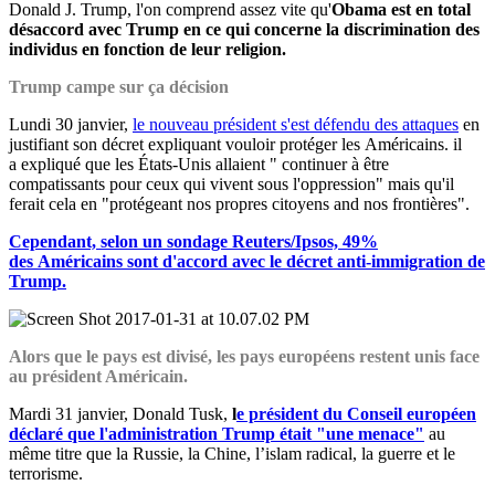
Donald J. Trump, l'on comprend assez vite qu'
Obama est en total
désaccord avec Trump en ce qui concerne la discrimination des
individus en fonction de leur religion.
Trump campe sur ça décision
Lundi 30 janvier,
le nouveau
président
s'est défendu des attaques
en
justifiant son décret expliquant vouloir protéger les
Américains
. il
a
expliqué q
ue les
États-U
nis
allaient
" continuer
à
être
compatissants pour ceux qui vivent sous l'oppression" mais qu'il
ferait cela en "protégeant nos propres citoyens and n
os
frontières".
Cependant, selon un sondage Reuters/Ipsos, 49%
des
Américains
sont d'accord avec le décret anti-immigration de
Trump.
Alors que le pays est divisé, les pays européens restent unis face
au président Américain.
Mardi 31 janvier,
Donald Tusk,
l
e président du Conseil européen
déclaré que l'administration Trump était "une menace"
au
même titre que la Russie, la Chine, l’islam radical, la guerre et le
terrorisme.