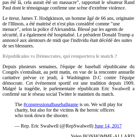
pas été là, cela aurait été un massacre", rapportait le sénateur Rand
Paul dont le témoignage confirme une scène d'extrême violence.
Le tireur, James T. Hodgkinson, un homme âgé de 66 ans, originaire
de l'Illinois,
a été maitrisé et n'est plus considéré comme "une
menace", selon la police d'Alexandria. Blessé par les agents de
sécurité, il a également été hospitalisé. Le président Donald Trump a
annoncé aux alentours de midi que l'individu était décédé des suites
de ses blessures.
Républicains vs Démocrates, qui remportera le match ?
Depuis plusieurs semaines, l'équipe de baseball républicaine du
Congrès s'entraînait, au petit matin, en vue de la rencontre annuelle
caritative prévue ce jeudi, à Washington D.C contre l'équipe
démocrate. Cet événement sportif est une tradition depuis 1909.
Malgré la tragédie, le parlementaire républicain Eric Swalwell a
confirmé sur le réseau social Twitter le maintien du match.
The
#congressionalbaseballgame
is on. We will play for
charity, but also for the victims & the heroic officers
who took down the shooter.
— Rep. Eric Swalwell (@RepSwalwell)
June 14, 2017
Yelen BONHOMME-ALLARD