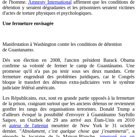
de l'homme.
Amnesty International
affirment que le
s conditions de
détention y seraient dégradantes et les prisonniers seraient victimes
d'actes de torture physiques et psychologiques.
Une fermeture envisagée
Manifestation à Washington contre les conditions de détention
de Guantanamo.
Dès son élection en 2008, l'ancien président Barack Obama
confirme sa volonté de fermer le camp de
Guant
á
namo
. Une
promesse qu'il n'a pas pu tenir sous ses deux mandats. Cette
fermeture engendrait des problèmes juridiques, car le Congrès
bloque le transfert des détenus extra-judiciaires vers le système
judiciaire fédéral américain.
Les Républicains, eux, sont en grande partie opposés à la fermeture
de la prison, craignant surtout que les anciens détenus ne reviennent
gonfler les rangs des organisations terroristes. Donald Trump a
d'ailleurs évoqué la possibilité d'envoyer à
Guant
á
namo Sayfullo
Saipov, un Ouzbek de 29 ans arrivé aux États-Unis en 2010
et
auteur de l'attentat
meurtrier de New York le 31 octobre
dernier. "
Absolument, c’est quelque chose que j’examinerai"
, a
répondu le locataire de la Maison-Blanche,
interrogé par un