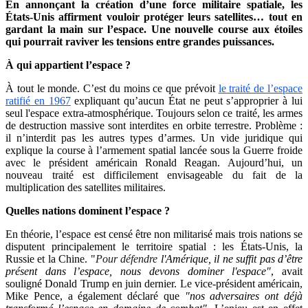
En annonçant la création d’une force militaire spatiale, les
États-Unis affirment vouloir protéger leurs satellites… tout en
gardant la main sur l’espace. Une nouvelle course aux étoiles
qui pourrait raviver les tensions entre grandes puissances.
À qui appartient l’espace ?
À tout le monde. C’est du moins ce que prévoit
le traité de l’espace
ratifié en 1967
expliquant qu’aucun
État ne peut s’approprier à lui
seul l'espace extra-atmosphérique. Toujours selon ce traité, les armes
de destruction massive sont interdites en orbite terrestre. Problème :
il n’interdit pas les autres types d’armes. Un vide juridique qui
explique la course à l’armement spatial lancée sous la Guerre froide
avec le président américain Ronald Reagan. Aujourd’hui, un
nouveau traité est difficilement envisageable du fait de la
multiplication des satellites militaires.
Quelles nations dominent l’espace ?
E
n théorie, l’espace est censé être non militarisé mais trois nations se
disputent principalement le territoire spatial : les États-Unis, la
Russie et la Chine. "
Pour défendre
l'Amérique, il ne suffit pas d’être
présent dans l’espace, nous devons dominer l'espace"
, avait
souligné Donald Trump en juin dernier. Le vice-président américain,
Mike Pence, a également déclaré que
"n
os adversaires ont déjà