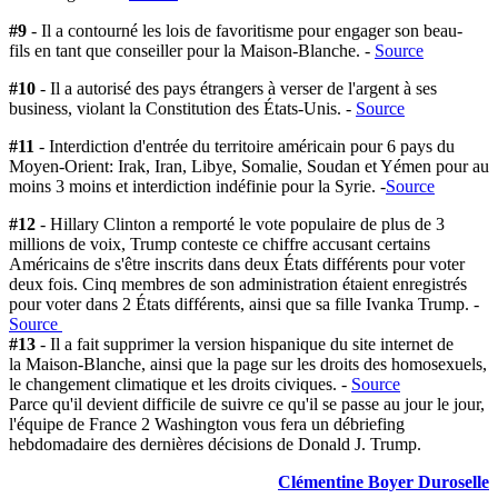
#9
- Il a contourné les lois de favoritisme pour engager son
beau-
fils
en tant que conseiller pour la
Maison-Blanche
.
-
Source
#10
- Il a autorisé des pays étrangers à verser de l'argent à ses
business, violant la Constitution des
États-Unis
.
-
Source
#11
- Interdiction d'entrée du territoire américain pour 6 pays du
Moyen-Orient: Irak, Iran, Libye, Somalie, Soudan et Yémen pour au
moins 3 moins et interdiction indéfinie pour la Syrie. -
Source
#12
- Hillary Clinton a remporté le vote populaire de plus de 3
millions de voix, Trump conteste ce chiffre accusant certains
Américains de s'être inscrits dans deux
États
différents pour voter
deux fois. Cinq membres de son administration étaient enregistrés
pour voter dans 2
États
différents, ainsi que sa fille Ivanka Trump. -
Source
#13
- Il a fait supprimer la version hispanique du site internet de
la
Maison-Blanche
, ainsi que la page sur les droits des homosexuels,
le changement climatique et les droits civiques. -
Source
Parce qu'il devient difficile de suivre ce
qu'il
se passe au jour le jour,
l'équipe de France 2 Washington vous fera un débriefing
hebdomadaire des dernières
décisions
de Donald J. Trump.
Clémentine Boyer Duroselle