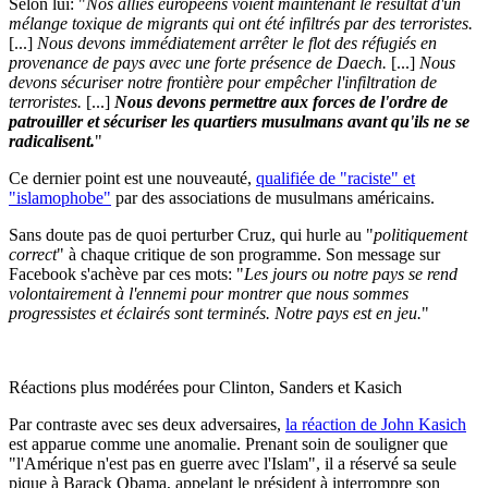
Selon lui: "
Nos alliés européens voient maintenant le résultat d'un
mélange toxique de migrants qui ont été infiltrés par des terroristes.
[...]
Nous devons immédiatement arrêter le flot des réfugiés en
provenance de pays avec une forte présence de Daech.
[...]
Nous
devons sécuriser notre frontière pour empêcher l'infiltration de
terroristes.
[...]
Nous devons permettre aux forces de l'ordre de
patrouiller et sécuriser les quartiers musulmans avant qu'ils ne se
radicalisent.
"
Ce dernier point est une nouveauté,
qualifiée de "raciste" et
"islamophobe"
par des associations de musulmans américains.
Sans doute pas de quoi perturber Cruz, qui hurle au "
politiquement
correct
" à chaque critique de son programme. Son message sur
Facebook s'achève par ces mots: "
Les jours ou notre pays se rend
volontairement à l'ennemi pour montrer que nous sommes
progressistes et éclairés sont terminés. Notre pays est en jeu.
"
Réactions plus modérées pour Clinton, Sanders et Kasich
Par contraste avec ses deux adversaires,
la réaction de John Kasich
est apparue comme une anomalie. Prenant soin de souligner que
"l'Amérique n'est pas en guerre avec l'Islam", il a réservé sa seule
pique à Barack Obama, appelant le président à interrompre son