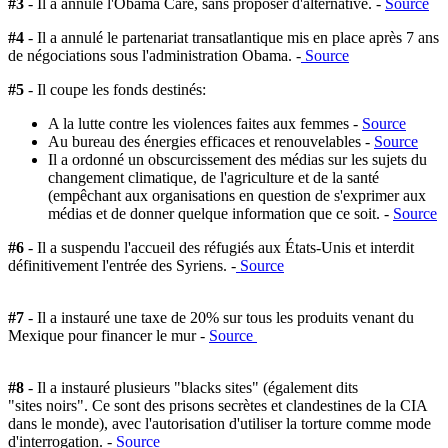
#3
- Il a annulé l'Obama Care, sans proposer d'alternative. -
Source
#4
- Il a annulé le partenariat transatlantique mis en place après 7 ans
de négociations sous l'administration Obama. -
Source
#5
- I
l coupe les fonds destinés:
A la lutte contre les violences faites aux femmes -
Source
Au bureau des énergies efficaces et renouvelables -
Source
Il a ordonné un obscurcissement des médias sur les sujets du
changement climatique, de l'agriculture et de la santé
(empêchant aux organisations en
question
de s'exprimer aux
médias et de donner quelque information que ce soit. -
Source
#6
- Il a suspendu l'accueil des réfugiés aux États-Unis et interdit
définitivement l'entrée des Syriens. -
Source
#7
- Il a instauré une taxe de 20%
sur tous les produits venant
du
Mexique pour financer le mur -
Source
#8
- Il a instauré plusieurs "blacks sites" (également
dits
"sites
noirs".
Ce sont des prisons secrètes et clandestines de la CIA
dans le monde), avec l'autorisation d'utiliser la torture comme mode
d'interrogation. -
Source