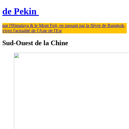
de Pekin
par l'Himalaya & le Mont Fuji, en passant par la fièvre de Bangkok,
vivez l'actualité de l'Asie de l'Est
Sud-Ouest de la Chine