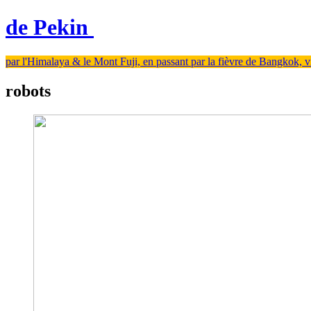
de Pekin
par l'Himalaya & le Mont Fuji, en passant par la fièvre de Bangkok, viv
robots