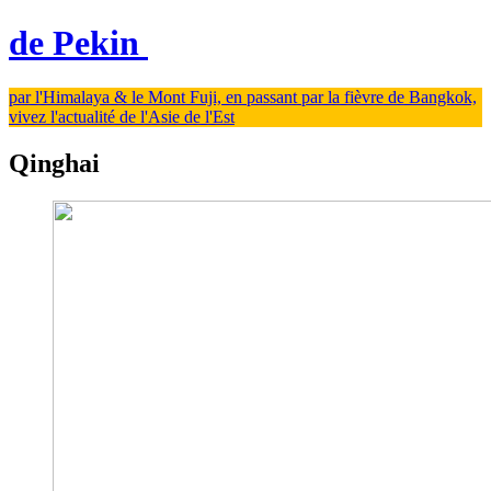
de Pekin
par l'Himalaya & le Mont Fuji, en passant par la fièvre de Bangkok,
vivez l'actualité de l'Asie de l'Est
Qinghai