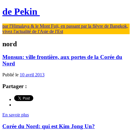
de Pekin
par l'Himalaya & le Mont Fuji, en passant par la fièvre de Bangkok,
vivez l'actualité de l'Asie de l'Est
nord
Monsun: ville frontière, aux portes de la Corée du
Nord
Publié le
10 avril 2013
Partager :
En savoir plus
Corée du Nord: qui est Kim Jong Un?