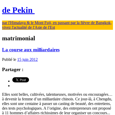
de Pekin
par l'Himalaya & le Mont Fuji, en passant par la fièvre de Bangkok,
vivez l'actualité de l'Asie de l'Est
matrimonial
La course aux milliardaires
Publié le
15 juin 2012
Partager :
Elles sont belles, cultivées, talentueuses, motivées ou encouragées…
à devenir la femme d’un milliardaire chinois. Ce jour-là, à Chengdu,
elles sont une centaine à passer un casting de beauté, des entretiens,
des tests psychologiques. A l’origine, des entrepreneurs ont proposé
à 11 hommes d’affaires richissimes de leur organiser un concours...