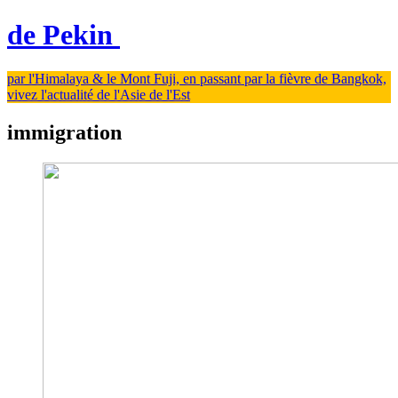
de Pekin
par l'Himalaya & le Mont Fuji, en passant par la fièvre de Bangkok,
vivez l'actualité de l'Asie de l'Est
immigration