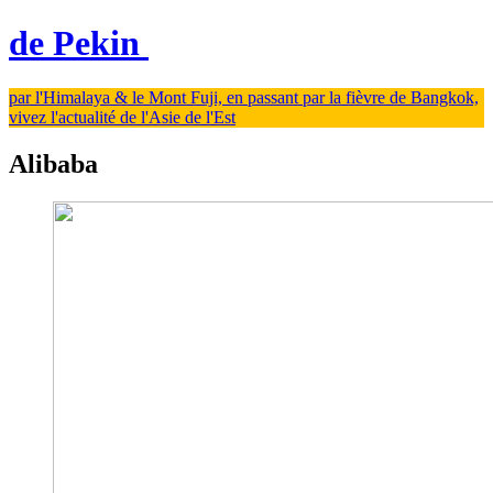
de Pekin
par l'Himalaya & le Mont Fuji, en passant par la fièvre de Bangkok,
vivez l'actualité de l'Asie de l'Est
Alibaba